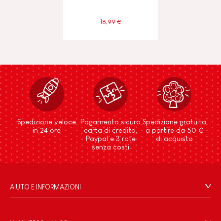
18,99 €
Spedizione veloce
Pagamento sicuro
Spedizione gratuita
in 24 ore
carta di credito,
a partire da 50 €
Paypal e 3 rate
di acquisto
senza costi
AIUTO E INFORMAZIONI
Condizioni Generali Di Vendita
Domande Frequenti