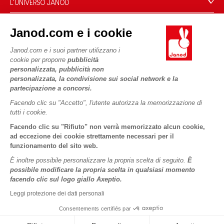
L'UNIVERSO JANOD
Contatti
Storia
Negozi
Janod.com e i cookie
Le nostre attività
I NOSTRI SERVIZI
Richiamo prodotti
Impegni di RSI
Janod.com e i suoi partner utilizzano i
Pagamento
Termini delle offerte
cookie per proporre
pubblicità
Cos'è FSC®?
personalizzata, pubblicità non
Acquista ora, paga dopo
Dati personali
PROFESSIONALE
personalizzata, la condivisione sui social network e la
Spedizione
Cookies
partecipazione a concorsi.
Contatti stampa
Video
Termini delle offerte
Facendo clic su "Accetto", l'utente autorizza la memorizzazione di
tutti i cookie.
SEGUICI
Regole di gioco e istruzioni
Condizioni d'uso #YesJanod
Facendo clic su "Rifiuto" non verrà memorizzato alcun cookie,
Pezzi staccati
ad eccezione dei cookie strettamente necessari per il
funzionamento del sito web.
Attività per bambini da scaricare
È inoltre possibile personalizzare la propria scelta di seguito.
È
possibile modificare la propria scelta in qualsiasi momento
facendo clic sul logo giallo Axeptio.
Leggi protezione dei dati personali
Consentements certifiés par
Copyright © 2026 Janod - Tutti i diritti riservati -
Informativa
legale