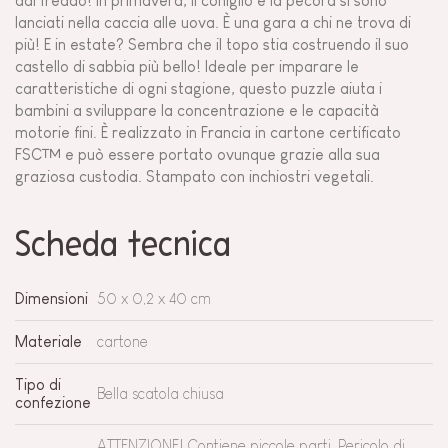
dal freddo! In primavera, il coniglio e la pecora si sono
lanciati nella caccia alle uova. È una gara a chi ne trova di
più! E in estate? Sembra che il topo stia costruendo il suo
castello di sabbia più bello! Ideale per imparare le
caratteristiche di ogni stagione, questo puzzle aiuta i
bambini a sviluppare la concentrazione e le capacità
motorie fini. È realizzato in Francia in cartone certificato
FSC™ e può essere portato ovunque grazie alla sua
graziosa custodia. Stampato con inchiostri vegetali.
Scheda tecnica
Dimensioni
50 x 0,2 x 40 cm
Materiale
cartone
Tipo di
Bella scatola chiusa
confezione
ATTENZIONE! Contiene piccole parti. Pericolo di