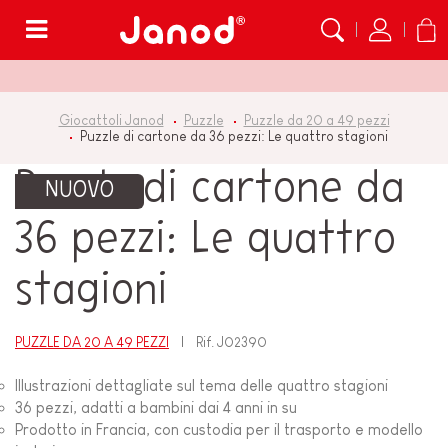
Menù
Giocattoli Janod
Puzzle
Puzzle da 20 a 49 pezzi
Puzzle di cartone da 36 pezzi: Le quattro stagioni
Puzzle di cartone da
NUOVO
36 pezzi: Le quattro
stagioni
PUZZLE DA 20 A 49 PEZZI
Rif.
J02390
Illustrazioni dettagliate sul tema delle quattro stagioni
36 pezzi, adatti a bambini dai 4 anni in su
Prodotto in Francia, con custodia per il trasporto e modello