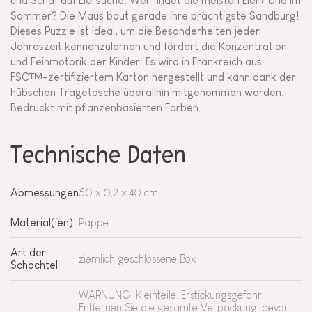
und Schaf auf Eiersuche. Wer findet die meisten Eier? Und im
Sommer? Die Maus baut gerade ihre prächtigste Sandburg!
Dieses Puzzle ist ideal, um die Besonderheiten jeder
Jahreszeit kennenzulernen und fördert die Konzentration
und Feinmotorik der Kinder. Es wird in Frankreich aus
FSC™-zertifiziertem Karton hergestellt und kann dank der
hübschen Tragetasche überallhin mitgenommen werden.
Bedruckt mit pflanzenbasierten Farben.
Technische Daten
Abmessungen
50 x 0,2 x 40 cm
Material(ien)
Pappe
Art der
ziemlich geschlossene Box
Schachtel
WARNUNG! Kleinteile. Erstickungsgefahr.
Entfernen Sie die gesamte Verpackung, bevor