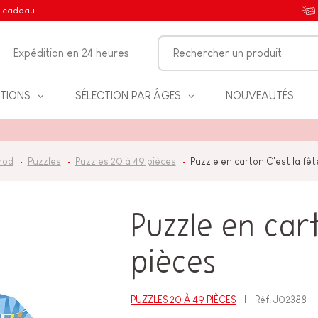
e cadeau
Expédition en 24 heures
TIONS
SÉLECTION PAR ÂGES
NOUVEAUTÉS
nod
Puzzles
Puzzles 20 à 49 pièces
Puzzle en carton C'est la fêt
IFS
Puzzle en cart
pièces
NT
PUZZLES 20 À 49 PIÈCES
Réf.
J02388