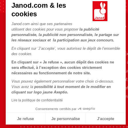
Janod.com & les
cookies
Janod.com ainsi que ses partenaires
AIDE ET INFORMATIONS
L'UNIVERS JANOD
utilisent des cookies pour vous proposer
la publicité
personnalisée, la publicité non personnalisée, le partage sur
CGV
L'histoire
les réseaux sociaux et la participation aux jeux concours.
FAQ
Le design
En cliquant sur ‘J’accepte’, vous autorisez le dépôt de l’ensemble
Contact
Blog Conseils d'E
des cookies.
Points de vente
Activités enfants
En cliquant sur « Je refuse », aucun dépôt des cookies ne
sera effectué, à l’exception des cookies strictement
Rappel Produits
Le FSC®, c'est qu
nécessaires au fonctionnement de notre site.
Conditions des offres
Nos engagement
Vous pouvez également personnaliser votre choix ci-dessous.
Vous avez la
possibilité à tout moment de le modifier en
Données personnelles
Sélection de joue
cliquant sur logo jaune Axeptio.
Gestion des cookies
Fiche environnem
Lire la politique de confidentialité
Conditions du #YesJanod
Consentements certifiés par
Je refuse
Je personnalise
J'accepte
Axeptio consent
Plateforme de Gestion du Consentement : Personnalisez vo