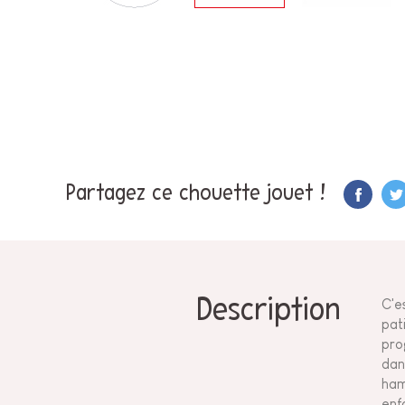
Partagez ce chouette jouet !
Description
C'e
pat
pro
dan
ham
enf