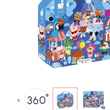
JOUETS D'ÉVEIL
JOUETS D'IMITATION
IMAGINATION
PLEIN AIR
TABLEAUX, MOBILIER &
DECO
OFFRES