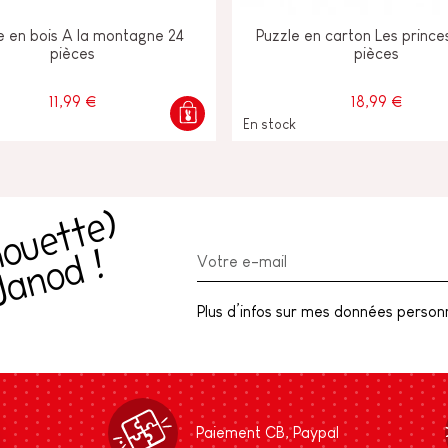
e en bois A la montagne 24
Puzzle en carton Les prince
pièces
pièces
11,99 €
18,99 €
En stock
R
e
c
e
v
e
z
l
a
c
h
o
u
e
t
t
e
)
n
e
w
l
e
t
t
e
r
J
a
n
o
d
(
!
Plus d’infos sur mes données personne
Paiement CB, Paypal