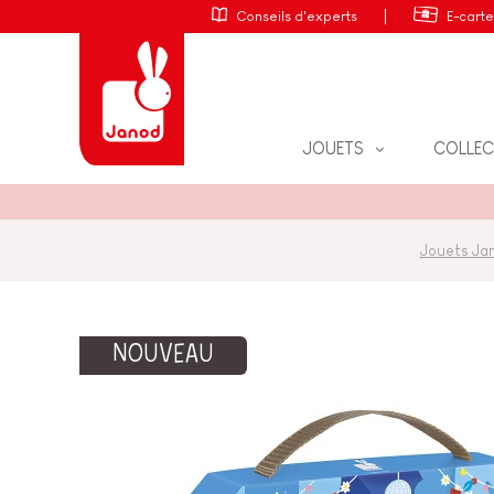
Conseils d'experts
E-cart
JOUETS
COLLEC
PUZZLES
JOUETS D'ÉVEIL
Jouets Ja
JEUX DE SOCIÉTÉ
JOUETS D'IMITATION
JEUX ÉDUCATIFS
JEUX ÉDUCATIFS & CRÉAT
NOUVEAU
JEUX D'ADRESSE
JEUX & PUZZLES
LOISIRS CRÉATIFS
JEUX ANNIVERSAIRE ENFA
JOUETS DE BAIN
PIECES D'USURE