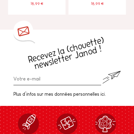
18,99 €
18,99 €
R
e
c
e
v
e
z
l
a
h
o
u
e
t
t
e
)
n
e
w
sl
e
t
t
e
r
J
a
n
o
d
(
c
!
Plus d’infos sur mes données personnelles ici.