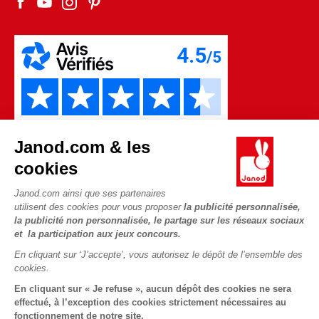
Les pièces d'usure
Janod.com & les
cookies
Janod.com ainsi que ses partenaires
utilisent des cookies pour vous proposer
la publicité personnalisée,
la publicité non personnalisée, le partage sur les réseaux sociaux
Copyright © 2026 Janod - Tous droits réservés -
CGV
-
Mentions
et la participation aux jeux concours.
Légales
En cliquant sur ‘J’accepte’, vous autorisez le dépôt de l’ensemble des
cookies.
En cliquant sur « Je refuse », aucun dépôt des cookies ne sera
effectué, à l’exception des cookies strictement nécessaires au
fonctionnement de notre site.