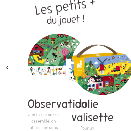
Les petits +
du jouet !
Observation
Jolie
Une fois le puzzle
valisette
assemblé, on
utilise son sens
Pour un