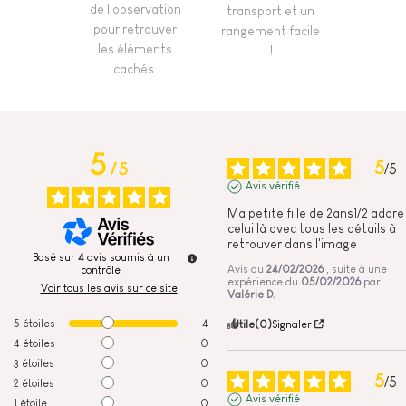
de l'observation
transport et un
pour retrouver
rangement facile
les éléments
!
cachés.
5
5
/
5
/
5
Avis vérifié
Ma petite fille de 2ans1/2 adore 
celui là avec tous les détails à 
retrouver dans l'image
Basé sur
4
avis soumis à un
Avis du
24/02/2026
, suite à une
contrôle
expérience du
05/02/2026
par
Voir tous les avis sur ce site
Valérie D.
5
étoiles
4
Utile
(0)
Signaler
4
étoiles
0
3
étoiles
0
5
/
5
2
étoiles
0
Avis vérifié
1
étoile
0