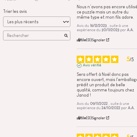
Nous n’avons pas encore utilisé
Trier les avis
ce puzzle mais un autre du 
même type et mon fils adore.
Avis du
16/12/2023
, suite à une
expérience du
30/11/2023
par
A.A.
Utile
(0)
Signaler
5
/
5
Avis vérifié
Sera offert à Noël donc pas 
encore ouvert, mais l'emballage
prédit un produit de belle 
qualité, comme toujours chez 
Janod !
Avis du
09/11/2022
, suite à une
expérience du
24/10/2022
par
A.A.
Utile
(0)
Signaler
5