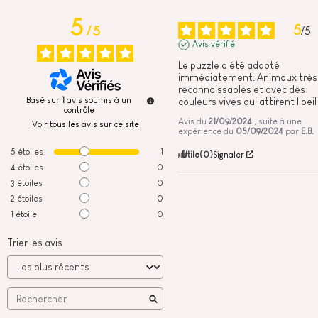
5
5
/
5
/
5
Avis vérifié
Le puzzle a été adopté 
immédiatement. Animaux très 
reconnaissables et avec des 
Basé sur
1
avis soumis à un
couleurs vives qui attirent l'oeil
contrôle
Avis du
21/09/2024
, suite à une
Voir tous les avis sur ce site
expérience du
05/09/2024
par
E.B.
5
étoiles
1
Utile
(0)
Signaler
4
étoiles
0
3
étoiles
0
2
étoiles
0
1
étoile
0
Trier les avis