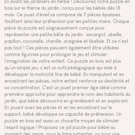
En avant les jardiniers en herbe ! Découvrez notre puzzle en
bois sur le thème du jardin, conçu pour les bébés dès 18
mois. Ce jouet d'éveil se compose de 7 pièces épaisses,
facilitant ainsi leur préhension par les petites mains. Chaque
pièce du puzzle est soigneusement conçue pour
représenter une petite bête du jardin : escargot, abeille,
papillon, coccinelle, chenille, araignée et libellule. Et ce n’est
pas tout ! Ces pièces peuvent également être utilisées
comme figurines pour prolonger le jeu et stimuler
l’imagination de votre enfant. Ce puzzle en bois est plus
qu’un simple jeu, c’est un outil pédagogique qui aide à
développer la motricité fine de bébé. En manipulant et en
encastrant les pièces, votre enfant renforce sa dextérité et
sa concentration. C'est un jouet premier âge idéal comme
première approche pour apprendre le nom des habitants du
jardin, que bébé découvrira en grandissant et en explorant.
En jouant avec les pièces et en les encastrant sur le
support, bébé développe sa capacité de préhension. Un
puzzle en bois est aussi un chouette moyen de stimuler
l'esprit logique ! Proposez ce joli puzzle pour bébé au
moment des repas, pour le faire patienter, ou pour une