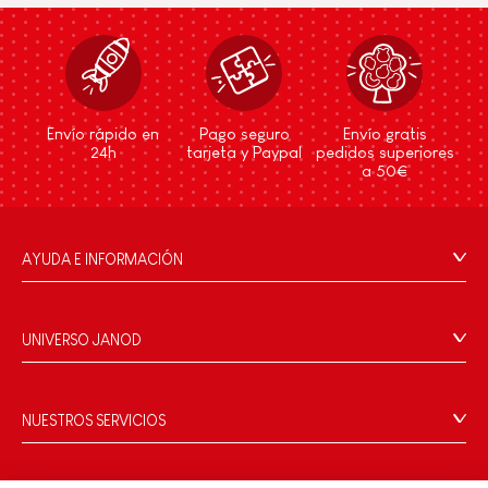
Envío rápido en
Pago seguro
Envío gratis
24h
tarjeta y Paypal
pedidos superiores
a 50€
AYUDA E INFORMACIÓN
Condiciones Generales
Preguntas más frecuentes
UNIVERSO JANOD
Contacto
La Historia
Tiendas
Nuestro savoir-faire
NUESTROS SERVICIOS
Retirada de productos
Compromisos de RSE
Pago seguro
Datos personales
¿Qué es FSC®?