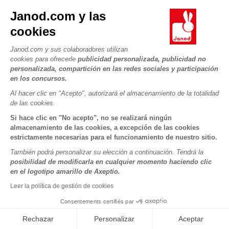
Métodos de envío
Cookies
PROFESIONAL
Janod.com y las
Vídeos
Condiciones de las ofertas
Contacto prensa
cookies
Reglas del juego y manuales
Condiciones de uso #YesJanod
SÍGUENOS
Piezas sueltas
Janod.com y sus colaboradores utilizan
cookies para ofrecerle
publicidad personalizada, publicidad no
Actividades infantiles para descargar
personalizada, compartición en las redes sociales y participación
en los concursos.
Al hacer clic en "Acepto", autorizará el almacenamiento de la totalidad
de las cookies.
Si hace clic en "No acepto", no se realizará ningún
almacenamiento de las cookies, a excepción de las cookies
estrictamente necesarias para el funcionamiento de nuestro sitio.
Copyright © 2026 Janod - Todos los derechos reservados -
CGV
También podrá personalizar su elección a continuación. Tendrá la
-
Menciones Legales
posibilidad de modificarla en cualquier momento haciendo clic
en el logotipo amarillo de Axeptio.
Leer la política de gestión de cookies
Consentements certifiés par
Rechazar
Personalizar
Aceptar