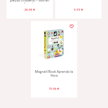
piezas (madera) - Solo en
francés
34,98 €
9,99 €
Magneti'Book Aprendo la
Hora
19,98 €