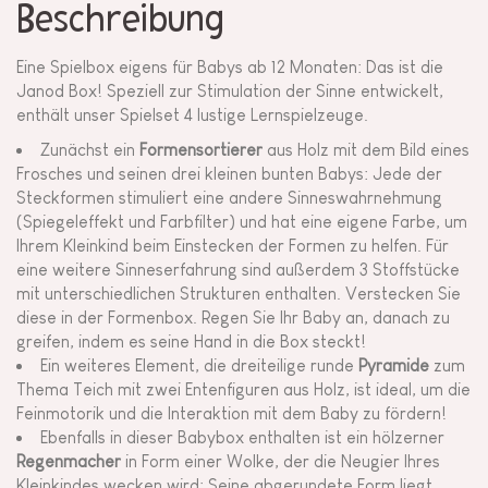
Beschreibung
Eine Spielbox eigens für Babys ab 12 Monaten: Das ist die
Janod Box! Speziell zur Stimulation der Sinne entwickelt,
enthält unser Spielset 4 lustige Lernspielzeuge.
Zunächst ein
Formensortierer
aus Holz mit dem Bild eines
Frosches und seinen drei kleinen bunten Babys: Jede der
Steckformen stimuliert eine andere Sinneswahrnehmung
(Spiegeleffekt und Farbfilter) und hat eine eigene Farbe, um
Ihrem Kleinkind beim Einstecken der Formen zu helfen. Für
eine weitere Sinneserfahrung sind außerdem 3 Stoffstücke
mit unterschiedlichen Strukturen enthalten. Verstecken Sie
diese in der Formenbox. Regen Sie Ihr Baby an, danach zu
greifen, indem es seine Hand in die Box steckt!
Ein weiteres Element, die dreiteilige runde
Pyramide
zum
Thema Teich mit zwei Entenfiguren aus Holz, ist ideal, um die
Feinmotorik und die Interaktion mit dem Baby zu fördern!
Ebenfalls in dieser Babybox enthalten ist ein hölzerner
Regenmacher
in Form einer Wolke, der die Neugier Ihres
Kleinkindes wecken wird: Seine abgerundete Form liegt