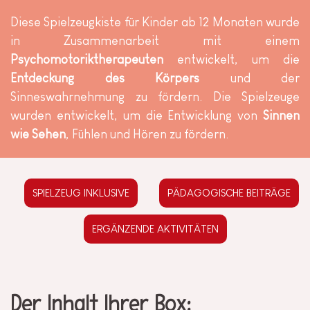
Diese Spielzeugkiste für Kinder ab 12 Monaten wurde
in Zusammenarbeit mit einem
Psychomotoriktherapeuten
entwickelt, um die
Entdeckung des Körpers
und der
Sinneswahrnehmung zu fördern. Die Spielzeuge
wurden entwickelt, um die Entwicklung von
Sinnen
wie Sehen
, Fühlen und Hören zu fördern.
SPIELZEUG INKLUSIVE
PÄDAGOGISCHE BEITRÄGE
ERGÄNZENDE AKTIVITÄTEN
Der Inhalt Ihrer Box: