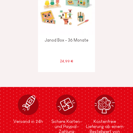
Janod Box - 36 Monate
24,99 €
Versand in 24h
Sichere Karten-
Kostenfreie
und Paypal-
Lieferung ab einem
Zahlung
Bestellwert von