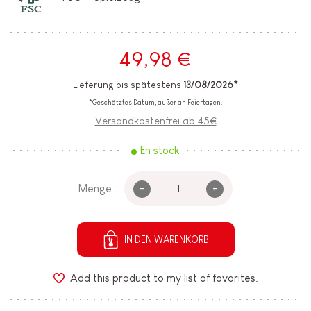
49,98 €
Lieferung bis spätestens
13/08/2026*
*Geschätztes Datum, außer an Feiertagen.
Versandkostenfrei ab 45€
En stock
-
+
Menge :
IN DEN WARENKORB
Add this product to my list of favorites.