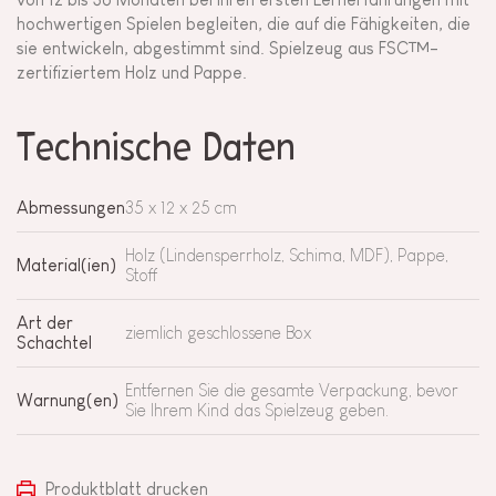
hochwertigen Spielen begleiten, die auf die Fähigkeiten, die
sie entwickeln, abgestimmt sind. Spielzeug aus FSC™-
zertifiziertem Holz und Pappe.
Technische Daten
Abmessungen
35 x 12 x 25 cm
Holz (Lindensperrholz, Schima, MDF), Pappe,
Material(ien)
Stoff
Art der
ziemlich geschlossene Box
Schachtel
Entfernen Sie die gesamte Verpackung, bevor
Warnung(en)
Sie Ihrem Kind das Spielzeug geben.
Produktblatt drucken