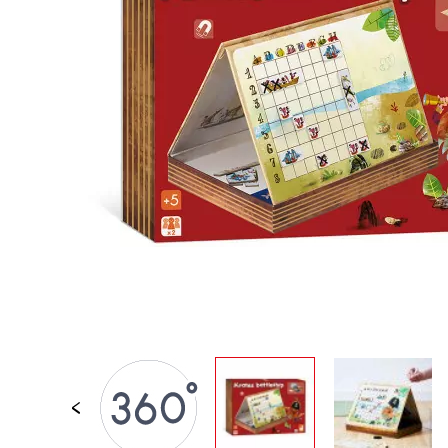
JOUETS D'ÉVEIL
JOUETS D'IMITATION
IMAGINATION
PLEIN AIR
TABLEAUX, MOBILIER &
DECO
OFFRES