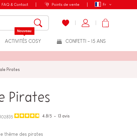
FAQ & Contact
Points de vente
Fr
Nouveau
ACTIVITÉS COSY
CONFETTI - 15 ANS
ale Pirates
e Pirates
4.8
/
5
-
13
avis
J02835
 le thème des pirates