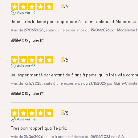
5
/
5
Avis vérifié
Jouet très ludique pour apprendre à lire un tableau et élaborer un
Avis du
27/06/2026
, suite à une expérience du
15/06/2026
par
Madeleine H
Utile
(0)
Signaler
5
/
5
Avis vérifié
jeu expérimenté par enfant de 5 ans à peine, qui a très vite compris
Avis du
16/12/2025
, suite à une expérience du
23/11/2025
par
Marie-Christin
Utile
(0)
Signaler
5
/
5
Avis vérifié
Très bon rapport qualité prix.
Avis du
21/06/2024
, suite à une expérience du
08/06/2024
par
A.A.