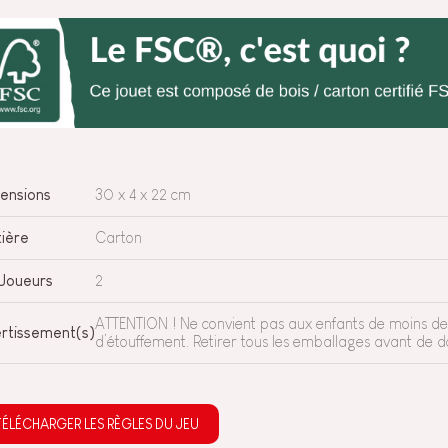
ensions
30 x 4 x 22 cm
ière
Carton
Joueurs
2
ATTENTION ! Ne convient pas aux enfants de moins de 
rtissement(s)
d’étouffement. Retirer tous les emballages avant de do
TÉLÉCHARGER LES RÈGLES DU JEU