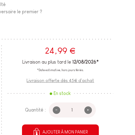
lté
versaire le premier ?
24,99 €
Livraison au plus tard le
12/08/2026*
*Date estimative, hors jours fériés.
Livraison offerte dès 45€ d'achat
En stock
-
+
Quantité :
AJOUTER À MON PANIER