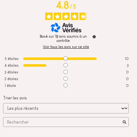
4.8
/
5
Basé sur
13
avis soumis à un
contrôle
Voir tous les avis sur ce site
5
étoiles
10
4
étoiles
3
3
étoiles
0
2
étoiles
0
1
étoile
0
Trier les avis