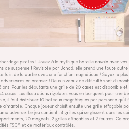
’abordage pirates ! Jouez à la mythique bataille navale avec vo
ins de suspense ! Revisitée par Janod, elle prend une toute autre 
te fois, de la partie avec une fonction magnétique ! Soyez le plus 
 adversaires en premier ! Deux niveaux de difficulté sont disponib
5 ans. Pour les débutants une grille de 20 cases est disponible et 
64 cases. Les illustrations rigolotes vous embarquent pour une bel
ple, il faut distribuer 10 bateaux magnétiques par personne qu’il 
lle aimantée. Chaque joueur choisit ensuite une grille effaçable po
camp adverse. Le jeu contient : 4 grilles qui se glissent dans les co
partiments, 20 magnets, 2 grilles effaçables et 2 feutres. Ce p
tifiés FSC® et de matériaux contrôlés.