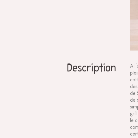
Description
A l
ple
cet
des
de 
de 
sim
gri
le 
com
cer