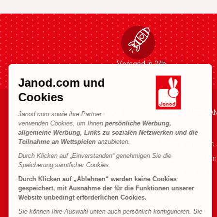
Versand in 24h
Janod.com und
Cookies
HILFE & INFORMATIONEN
DIE WELT VON JA
Janod.com sowie ihre Partner
verwenden Cookies, um Ihnen
persönliche Werbung,
Verkaufsbedingungen
Die Geschichte
allgemeine Werbung, Links zu sozialen Netzwerken und die
Teilnahme an Wettspielen
anzubieten.
FAQ
Unsere Expertise
Durch Klicken auf „Einverstanden“ genehmigen Sie die
Kontakt
CSR-Verpflichtu
Speicherung sämtlicher Cookies.
Händler
Was ist FSC®?
Durch Klicken auf „Ablehnen“ werden keine Cookies
Produktrückruf
gespeichert, mit Ausnahme der für die Funktionen unserer
Website unbedingt erforderlichen Cookies.
Persönliche daten
Sie können Ihre Auswahl unten auch persönlich konfigurieren. Sie
Cookies