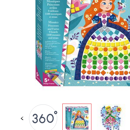
LOSE STÜCKE
BABY &
KLEINKINDSPIELZEUG
ROLLENSPIEL
SPIELWELTEN
OUTDOOR
TAFEL, MÖBEL &
DEKORATIONEN
IM ANGEBOT