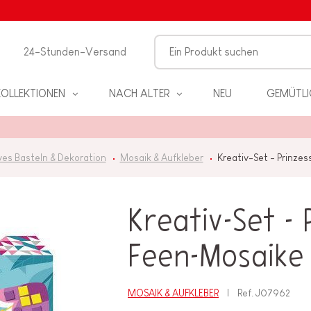
24-Stunden-Versand
KOLLEKTIONEN
NACH ALTER
NEU
GEMÜTLI
ves Basteln & Dekoration
Mosaik & Aufkleber
Kreativ-Set - Prinze
Kreativ-Set -
EL
Feen-Mosaike
PIELE
MOSAIK & AUFKLEBER
Ref.
J07962