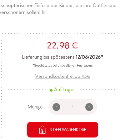
schöpferischen Einfälle der Kinder, die ihre Outfits und
erschönern sollen! In...
22,98 €
Lieferung bis spätestens
12/08/2026*
*Geschätztes Datum, außer an Feiertagen.
Versandkostenfrei ab 45€
Auf Lager
-
+
Menge :
IN DEN WARENKORB