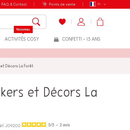
FAQ & Contact
Points de vente
Fr
Nouveau
ACTIVITÉS COSY
CONFETTI - 15 ANS
 et Décors La Forêt
ckers et Décors La
5
/
5
-
2
avis
éf.
J09200