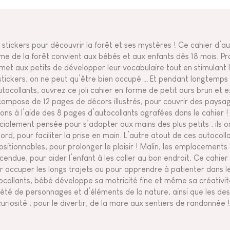
 stickers pour découvrir la forêt et ses mystères ! Ce cahier d’au
me de la forêt convient aux bébés et aux enfants dès 18 mois. Pra
met aux petits de développer leur vocabulaire tout en stimulant l
stickers, on ne peut qu’être bien occupé … Et pendant longtemps !
utocollants, ouvrez ce joli cahier en forme de petit ours brun et e
compose de 12 pages de décors illustrés, pour couvrir des paysa
sons à l’aide des 8 pages d’autocollants agrafées dans le cahier ! 
cialement pensée pour s’adapter aux mains des plus petits : ils o
ord, pour faciliter la prise en main. L’autre atout de ces autocoll
ositionnables, pour prolonger le plaisir ! Malin, les emplacements
cendue, pour aider l’enfant à les coller au bon endroit. Ce cahier
r occuper les longs trajets ou pour apprendre à patienter dans l
ocollants, bébé développe sa motricité fine et même sa créativité 
iété de personnages et d’éléments de la nature, ainsi que les des
curiosité ; pour le divertir, de la mare aux sentiers de randonnée !