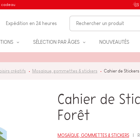
e cadeau
Expédition en 24 heures
TIONS
SÉLECTION PAR ÂGES
NOUVEAUTÉS
oisirs créatifs
Mosaïque, gommettes & stickers
Cahier de Stickers
IFS
Cahier de Sti
Forêt
NT
MOSAÏQUE, GOMMETTES & STICKERS
R