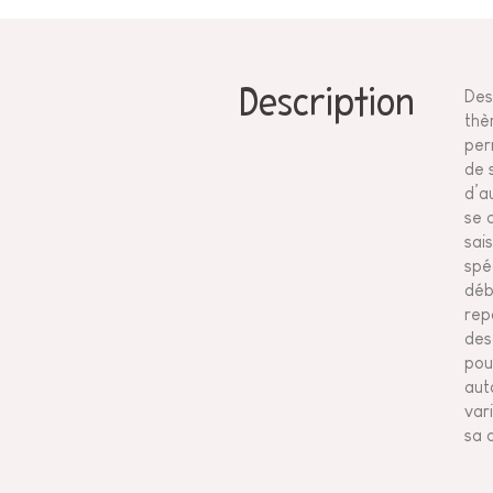
Description
Des
thè
per
de 
d’a
se 
sai
spé
déb
rep
des
pou
aut
var
sa 