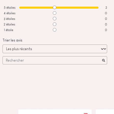
5
étoiles
2
4
étoiles
0
3
étoiles
0
2
étoiles
0
1
étoile
0
Trier les avis