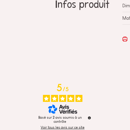
Infos produit
Dim
Mat
5
/
5
Basé sur
2
avis soumis à un
contrôle
Voir tous les avis sur ce site