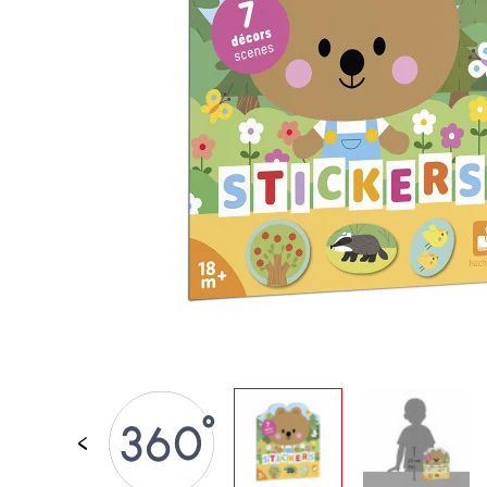
JOUETS D'ÉVEIL
JOUETS D'IMITATION
IMAGINATION
PLEIN AIR
TABLEAUX, MOBILIER &
DECO
OFFRES