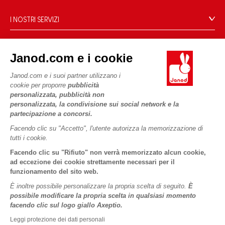
Negozi
Le nostre attività
I NOSTRI SERVIZI
Richiamo prodotti
Impegni di RSI
Pagamento
Termini delle offerte
Cos'è FSC®?
Acquista ora, paga dopo
Dati personali
Janod.com e i cookie
PROFESSIONALE
Spedizione
Cookies
Contatti stampa
Janod.com e i suoi partner utilizzano i
Video
Termini delle offerte
cookie per proporre
pubblicità
SEGUICI
personalizzata, pubblicità non
Regole di gioco e istruzioni
Condizioni d'uso #YesJanod
personalizzata, la condivisione sui social network e la
Pezzi staccati
partecipazione a concorsi.
Attività per bambini da scaricare
Facendo clic su "Accetto", l'utente autorizza la memorizzazione di
tutti i cookie.
Facendo clic su "Rifiuto" non verrà memorizzato alcun cookie,
ad eccezione dei cookie strettamente necessari per il
funzionamento del sito web.
È inoltre possibile personalizzare la propria scelta di seguito.
È
Copyright © 2026 Janod - Tutti i diritti riservati -
Informativa
possibile modificare la propria scelta in qualsiasi momento
legale
facendo clic sul logo giallo Axeptio.
Leggi protezione dei dati personali