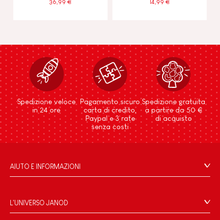
36,99 €
14,99 €
Spedizione veloce
Pagamento sicuro
Spedizione gratuita
in 24 ore
carta di credito,
a partire da 50 €
Paypal e 3 rate
di acquisto
senza costi
AIUTO E INFORMAZIONI
Condizioni Generali Di Vendita
Domande Frequenti
L'UNIVERSO JANOD
Contatti
Storia