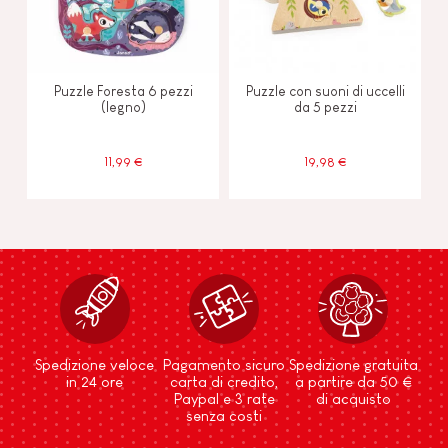
Puzzle Foresta 6 pezzi
Puzzle con suoni di uccelli
(legno)
da 5 pezzi
11,99 €
19,98 €
Spedizione veloce
Pagamento sicuro
Spedizione gratuita
in 24 ore
carta di credito,
a partire da 50 €
Paypal e 3 rate
di acquisto
senza costi