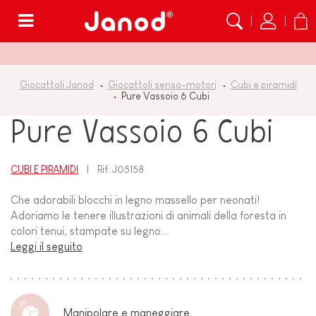
Menù
Giocattoli Janod
Giocattoli senso-motori
Cubi e piramidi
Pure Vassoio 6 Cubi
Pure Vassoio 6 Cubi
CUBI E PIRAMIDI
Rif.
J05158
Che adorabili blocchi in legno massello per neonati!
Adoriamo le tenere illustrazioni di animali della foresta in
colori tenui, stampate su legno...
Leggi il seguito
Manipolare e maneggiare