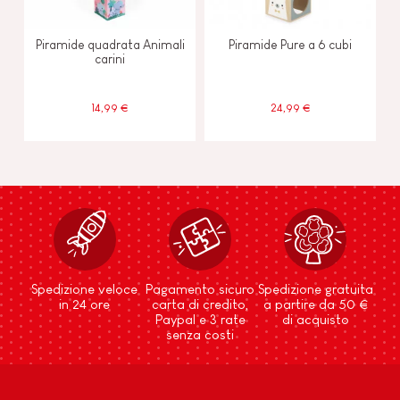
Piramide quadrata Animali
Piramide Pure a 6 cubi
carini
14,99 €
24,99 €
Spedizione veloce
Pagamento sicuro
Spedizione gratuita
in 24 ore
carta di credito,
a partire da 50 €
Paypal e 3 rate
di acquisto
senza costi