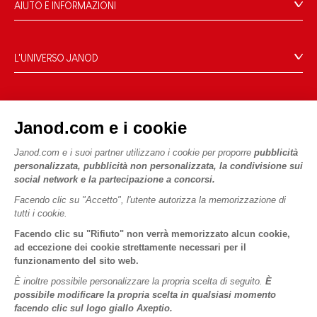
AIUTO E INFORMAZIONI
Condizioni Generali Di Vendita
Domande Frequenti
L'UNIVERSO JANOD
Contatti
Storia
Negozi
Le nostre attività
I NOSTRI SERVIZI
Richiamo prodotti
Janod.com e i cookie
Impegni di RSI
Pagamento
Termini delle offerte
Cos'è FSC®?
Janod.com e i suoi partner utilizzano i cookie per proporre
pubblicità
Acquista ora, paga dopo
Dati personali
PROFESSIONALE
personalizzata, pubblicità non personalizzata, la condivisione sui
Spedizione
Cookies
social network e la partecipazione a concorsi.
Contatti stampa
Video
Termini delle offerte
Facendo clic su "Accetto", l'utente autorizza la memorizzazione di
tutti i cookie.
SEGUICI
Regole di gioco e istruzioni
Condizioni d'uso #YesJanod
Facendo clic su "Rifiuto" non verrà memorizzato alcun cookie,
Pezzi staccati
ad eccezione dei cookie strettamente necessari per il
funzionamento del sito web.
Attività per bambini da scaricare
È inoltre possibile personalizzare la propria scelta di seguito.
È
possibile modificare la propria scelta in qualsiasi momento
facendo clic sul logo giallo Axeptio.