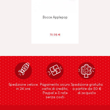
Bocce Applepop
19,98 €
Spedizione veloce
Pagamento sicuro
Spedizione gratuita
in 24 ore
carta di credito,
a partire da 50 €
Paypal e 3 rate
di acquisto
senza costi