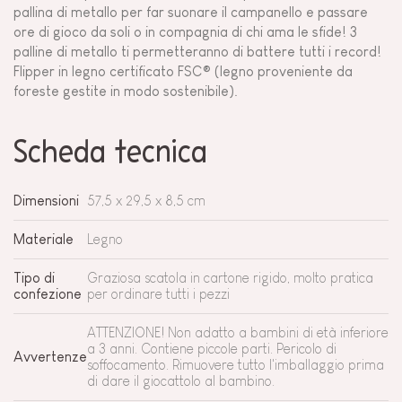
pallina di metallo per far suonare il campanello e passare
ore di gioco da soli o in compagnia di chi ama le sfide! 3
palline di metallo ti permetteranno di battere tutti i record!
Flipper in legno certificato FSC® (legno proveniente da
foreste gestite in modo sostenibile).
Scheda tecnica
Dimensioni
57,5 x 29,5 x 8,5 cm
Materiale
Legno
Tipo di
Graziosa scatola in cartone rigido, molto pratica
confezione
per ordinare tutti i pezzi
ATTENZIONE! Non adatto a bambini di età inferiore
a 3 anni. Contiene piccole parti. Pericolo di
Avvertenze
soffocamento. Rimuovere tutto l'imballaggio prima
di dare il giocattolo al bambino.