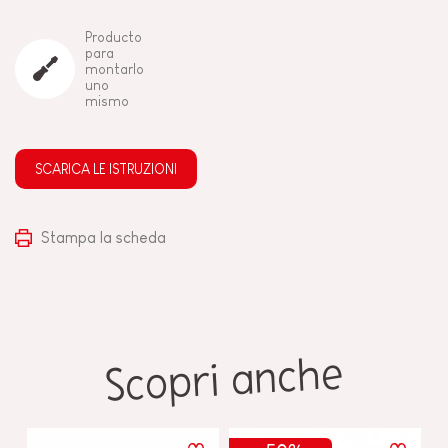
Producto
para
montarlo
uno
mismo
SCARICA LE ISTRUZIONI
Stampa la scheda
Scopri anche