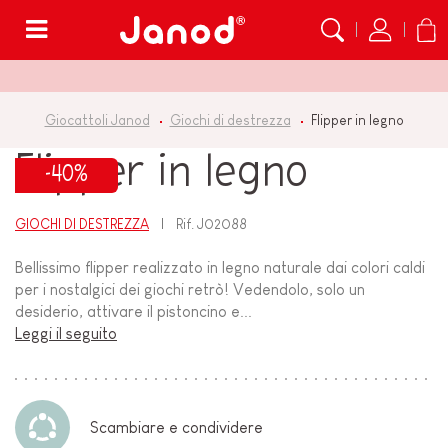
Menù
Giocattoli Janod
Giochi di destrezza
Flipper in legno
Flipper in legno
-40%
GIOCHI DI DESTREZZA
Rif.
J02088
Bellissimo flipper realizzato in legno naturale dai colori caldi
per i nostalgici dei giochi retrò! Vedendolo, solo un
desiderio, attivare il pistoncino e...
Leggi il seguito
Scambiare e condividere