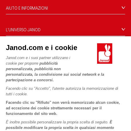
AIUTO E INFORMAZIONI
Condizioni Generali Di Vendita
Domande Frequenti
L'UNIVERSO JANOD
Contatti
Storia
Negozi
Janod.com e i cookie
Le nostre attività
I NOSTRI SERVIZI
Richiamo prodotti
Impegni di RSI
Janod.com e i suoi partner utilizzano i
Pagamento
Termini delle offerte
cookie per proporre
pubblicità
Cos'è FSC®?
personalizzata, pubblicità non
Acquista ora, paga dopo
Dati personali
PROFESSIONALE
personalizzata, la condivisione sui social network e la
Spedizione
Cookies
partecipazione a concorsi.
Contatti stampa
Video
Termini delle offerte
Facendo clic su "Accetto", l'utente autorizza la memorizzazione di
tutti i cookie.
SEGUICI
Regole di gioco e istruzioni
Condizioni d'uso #YesJanod
Facendo clic su "Rifiuto" non verrà memorizzato alcun cookie,
Pezzi staccati
ad eccezione dei cookie strettamente necessari per il
funzionamento del sito web.
Attività per bambini da scaricare
È inoltre possibile personalizzare la propria scelta di seguito.
È
possibile modificare la propria scelta in qualsiasi momento