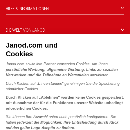
HILFE & INFORMATIONEN
Verkaufsbedingungen
FAQ
DIE WELT VON JANOD
Kontakt
Die Geschichte
Janod.com und
Händler
Unsere Expertise
UNSERE LEISTUNGEN
Cookies
Produktrückruf
CSR-Verpflichtungen
Sicheres Bezahlen
Persönliche daten
Janod.com sowie ihre Partner verwenden Cookies, um Ihnen
Was ist FSC®?
persönliche Werbung, allgemeine Werbung, Links zu sozialen
Lieferbedingungen
Cookies
PROFESSIONAL
Netzwerken und die Teilnahme an Wettspielen
anzubieten.
Videos
Bedingungen für Angebote
Pressekontakte
Durch Klicken auf „Einverstanden“ genehmigen Sie die Speicherung
Spielregeln und Anleitungen
Nutzungsbedingungen #YesJanod
sämtlicher Cookies.
FOLGEN SIE UNS
Lose Stücke
Durch Klicken auf „Ablehnen“ werden keine Cookies gespeichert,
mit Ausnahme der für die Funktionen unserer Website unbedingt
Kinderaktivitäten zum Download
erforderlichen Cookies.
Sie können Ihre Auswahl unten auch persönlich konfigurieren. Sie
haben
jederzeit die Möglichkeit, Ihre Entscheidung durch Klick
auf das gelbe Logo Axeptio zu ändern.