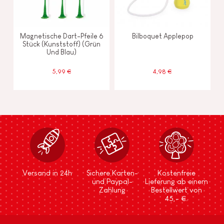
Magnetische Dart-Pfeile 6
Bilboquet Applepop
Stück (Kunststoff) (Grün
Und Blau)
5,99 €
4,98 €
Versand in 24h
Sichere Karten-
Kostenfreie
und Paypal-
Lieferung ab einem
Zahlung
Bestellwert von
45,- €.