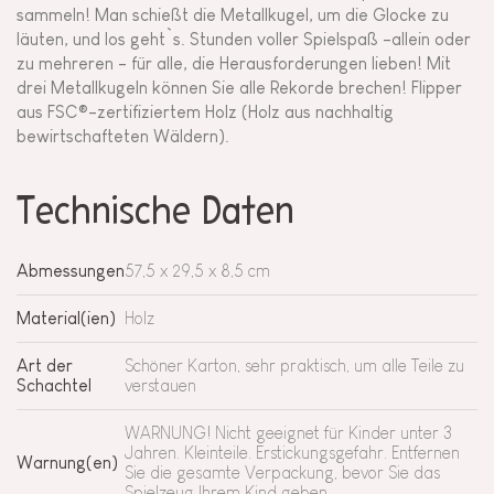
sammeln! Man schießt die Metallkugel, um die Glocke zu
läuten, und los geht`s. Stunden voller Spielspaß -allein oder
zu mehreren - für alle, die Herausforderungen lieben! Mit
drei Metallkugeln können Sie alle Rekorde brechen! Flipper
aus FSC®-zertifiziertem Holz (Holz aus nachhaltig
bewirtschafteten Wäldern).
Technische Daten
Abmessungen
57,5 x 29,5 x 8,5 cm
Material(ien)
Holz
Art der
Schöner Karton, sehr praktisch, um alle Teile zu
Schachtel
verstauen
WARNUNG! Nicht geeignet für Kinder unter 3
Jahren. Kleinteile. Erstickungsgefahr. Entfernen
Warnung(en)
Sie die gesamte Verpackung, bevor Sie das
Spielzeug Ihrem Kind geben.