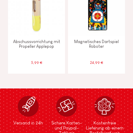
Abschussvorrichtung mit
Magnetisches Dartspiel
Propeller Applepop
Roboter
5,99 €
24,99 €
Versand in 24h
Sichere Karten-
Kostenfreie
und Paypal-
Lieferung ab einem
Zahlung
Bestellwert von