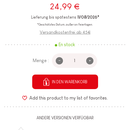
24,99 €
Lieferung bis spätestens
11/08/2026*
*Geschätztes Datum, außer an Feiertagen.
Versandkostenfrei ab 45€
En stock
-
+
Menge :
IN DEN WARENKORB
Add this product to my list of favorites.
ANDERE VERSIONEN VERFÜGBAR