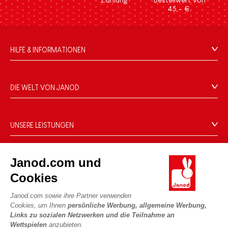
45,- €.
HILFE & INFORMATIONEN
Verkaufsbedingungen
FAQ
DIE WELT VON JANOD
Kontakt
Die Geschichte
Händler
Unsere Expertise
UNSERE LEISTUNGEN
Produktrückruf
CSR-Verpflichtungen
Sicheres Bezahlen
Persönliche daten
Was ist FSC®?
Lieferbedingungen
Cookies
Janod.com und
PROFESSIONAL
Videos
Bedingungen für Angebote
Cookies
Pressekontakte
Spielregeln und Anleitungen
Nutzungsbedingungen #YesJanod
Janod.com sowie ihre Partner verwenden
FOLGEN SIE UNS
Lose Stücke
Cookies, um Ihnen
persönliche Werbung, allgemeine Werbung,
Links zu sozialen Netzwerken und die Teilnahme an
Kinderaktivitäten zum Download
Wettspielen
anzubieten.