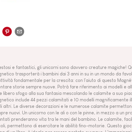
stosi e fantastici, gli unicorni sono davvero creature magiche! 
netico trasporterà i bambini dai 3 anni in su in un mondo da favo
attività fondamentale per la crescita: con l'aiuto di questo Magnéti
entare storie sempre nuove. Potrà fare riferimento ai modelli e all
e libero sfogo alla sua fantasia mescolando le calamite a suo pi
netico include 44 pezzi calamitati e 10 modelli magnificamente ill
li altri. Le diverse decorazioni e le numerose calamite permettono
pre nuovi. Un unicorno con le ali o con le pinne, in mezzo a un pra
antati prenderanno vita tra le mani del bambino. Le calamite, facil
coli, permettono di esercitare le abilità fino-motorie. Questo gio