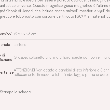
ma di un libro, è ideale per essere portato ovunque. L'immaginazion
fantastico universo. Questo magnifico gioco magnetico è l'ultimo a
néti'book di Janod, che include anche animali, mestieri e vigili 
netico è fabbricato con cartone certificato FSC™ e materiali con
ensioni
19 x 4 x 26 cm
eriale
cartone
o di
Grazioso cofanetto a forma di libro, ideale da riporre in un
fezione
ATTENZIONE! Non adatto a bambini di età inferiore a 3 anni. 
ertenze
soffocamento. Rimuovere tutto l'imballaggio prima di dare i
Stampa la scheda