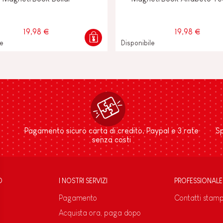
19,98 €
19,98 €
le
Disponibile
Pagamento sicuro carta di credito, Paypal e 3 rate
Sp
senza costi
D
I NOSTRI SERVIZI
PROFESSIONALE
Pagamento
Contatti stam
Acquista ora, paga dopo