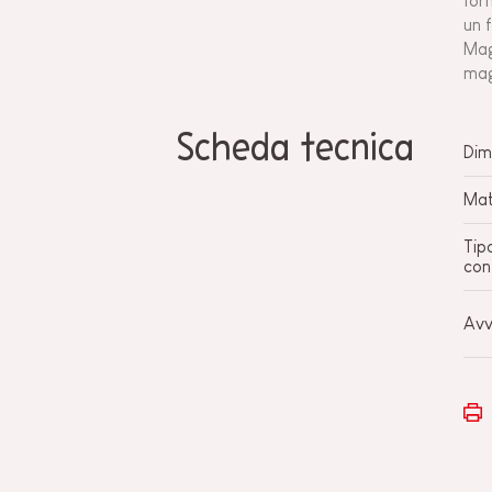
for
un 
Mag
mag
Scheda tecnica
Dim
Mat
Tip
con
Avv