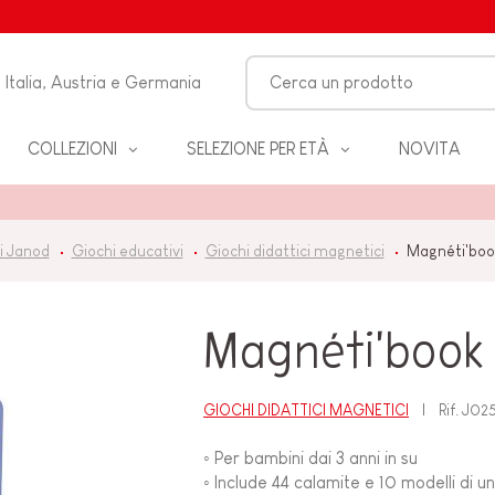
Italia, Austria e Germania
COLLEZIONI
SELEZIONE PER ETÀ
NOVITA
O-
i Janod
Giochi educativi
Giochi didattici magnetici
Magnéti'boo
LO
Magnéti'book 
 &
ZZA
GIOCHI DIDATTICI MAGNETICI
Rif.
J02
◦ Per bambini dai 3 anni in su
BAGNO
◦ Include 44 calamite e 10 modelli di un
EANNO