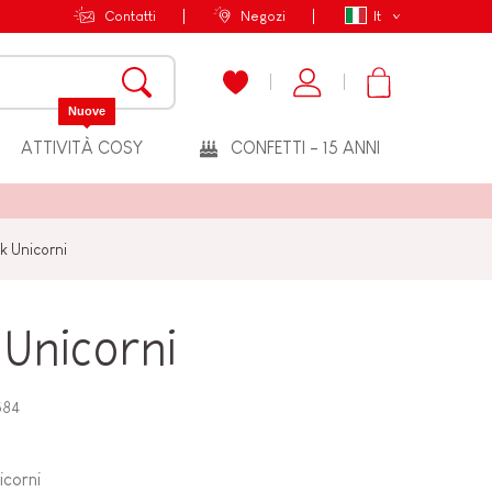
Contatti
Negozi
It
Nuove
ATTIVITÀ COSY
CONFETTI - 15 ANNI
k Unicorni
Unicorni
584
icorni