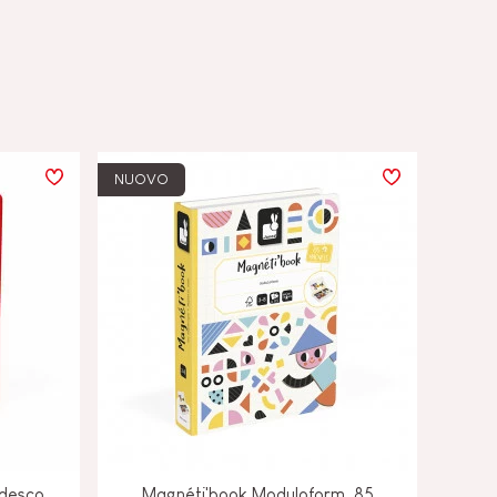
NUOVO
edesco
Magnéti'book Moduloform, 85