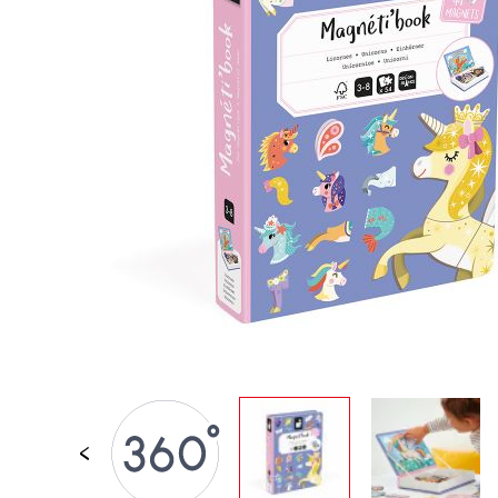
PER BAMBINI
GIOCATTOLI SENS
MOTORI
PEZZI STACCATI
GIOCATTOLI DI
IMITAZIONE
MINI UNIVERSI
ARIA APERTA
LAVAGNE, MOBILI 
DECORACION
OFFERTA