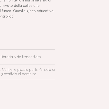
e non avrà limiti all'interno di
rrivato della collezione
del fuoco. Questo gioco educativo
trollati.
a libreria o da trasportare
Contiene piccole parti. Pericolo di
l giocattolo al bambino.