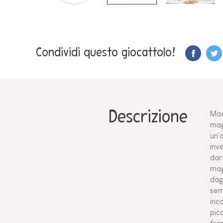
Condividi questo giocattolo!
Descrizione
Mae
mag
un'
inv
dar
mag
dag
sem
inc
pic