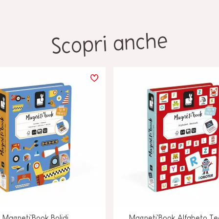
Scopri anche
Magneti'Book Bolidi
Magneti'Book Alfabeto T