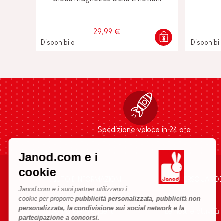
29,99 €
Disponibile
Disponibi
Spedizione veloce in 24 ore
Janod.com e i
cookie
AIUTO E INFORMAZIONI
L'UNIVERSO JANO
Janod.com e i suoi partner utilizzano i
Condizioni Generali Di Vendita
Storia
cookie per proporre
pubblicità personalizzata, pubblicità non
personalizzata, la condivisione sui social network e la
Domande Frequenti
Le nostre attività
partecipazione a concorsi.