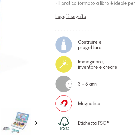
◦ Il pratico formato a libro è ideale p
O-
Leggi il seguito
Costruire e
progettare
Immaginare,
inventare e creare
E
3 - 8 anni
Magnetico
Etichetta FSC®