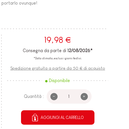
er portarlo ovunque!
19,98 €
Consegna da parte di
12/08/2026*
*Data stimata, esclusi i giorni festivi.
Spedizione gratuita a partire da 50 € di acquisto
Disponibile
-
+
Quantità :
AGGIUNGI AL CARRELLO