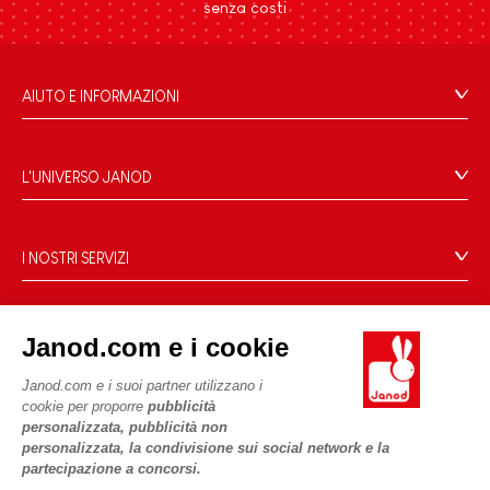
senza costi
AIUTO E INFORMAZIONI
Condizioni Generali Di Vendita
Domande Frequenti
L'UNIVERSO JANOD
Contatti
Storia
Negozi
Le nostre attività
I NOSTRI SERVIZI
Richiamo prodotti
Impegni di RSI
Pagamento
Termini delle offerte
Cos'è FSC®?
Acquista ora, paga dopo
Dati personali
PROFESSIONALE
Janod.com e i cookie
Spedizione
Cookies
Contatti stampa
Janod.com e i suoi partner utilizzano i
Video
Termini delle offerte
cookie per proporre
pubblicità
SEGUICI
Regole di gioco e istruzioni
personalizzata, pubblicità non
Condizioni d'uso #YesJanod
personalizzata, la condivisione sui social network e la
Pezzi staccati
partecipazione a concorsi.