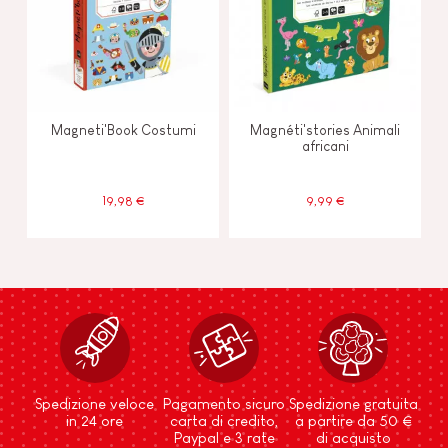
Magneti'Book Costumi
Magnéti'stories Animali
africani
19,98 €
9,99 €
Spedizione veloce
Pagamento sicuro
Spedizione gratuita
in 24 ore
carta di credito,
a partire da 50 €
Paypal e 3 rate
di acquisto