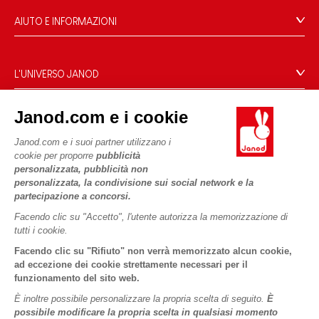
AIUTO E INFORMAZIONI
Condizioni Generali Di Vendita
Domande Frequenti
L'UNIVERSO JANOD
Contatti
Storia
Negozi
Janod.com e i cookie
Le nostre attività
I NOSTRI SERVIZI
Richiamo prodotti
Impegni di RSI
Janod.com e i suoi partner utilizzano i
Pagamento
Termini delle offerte
cookie per proporre
pubblicità
Cos'è FSC®?
personalizzata, pubblicità non
Acquista ora, paga dopo
Dati personali
PROFESSIONALE
personalizzata, la condivisione sui social network e la
Spedizione
Cookies
partecipazione a concorsi.
Contatti stampa
Video
Termini delle offerte
Facendo clic su "Accetto", l'utente autorizza la memorizzazione di
tutti i cookie.
SEGUICI
Regole di gioco e istruzioni
Condizioni d'uso #YesJanod
Facendo clic su "Rifiuto" non verrà memorizzato alcun cookie,
Pezzi staccati
ad eccezione dei cookie strettamente necessari per il
funzionamento del sito web.
Attività per bambini da scaricare
È inoltre possibile personalizzare la propria scelta di seguito.
È
possibile modificare la propria scelta in qualsiasi momento