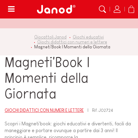
Menù
Giocattoli Janod
Giochi educativi
Giochi didattici con numeri e lettere
Magneti'Book I Momenti della Giornata
Magneti'Book I
Momenti della
Giornata
GIOCHI DIDATTICI CON NUMERI E LETTERE
Rif.
J02724
Scopri i Magneti'book: giochi educativi e divertenti, facili da
maneggiare e portare ovunque a partire dai 3 anni! Il
principio è semplice, ricomporre la...