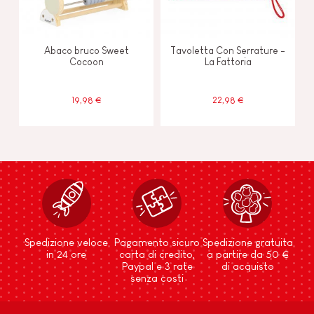
Abaco bruco Sweet
Tavoletta Con Serrature -
Cocoon
La Fattoria
19,98 €
22,98 €
Spedizione veloce
Pagamento sicuro
Spedizione gratuita
in 24 ore
carta di credito,
a partire da 50 €
Paypal e 3 rate
di acquisto
senza costi