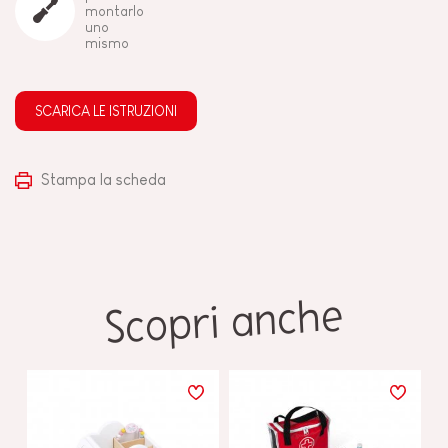
montarlo
uno
mismo
SCARICA LE ISTRUZIONI
Stampa la scheda
Scopri anche