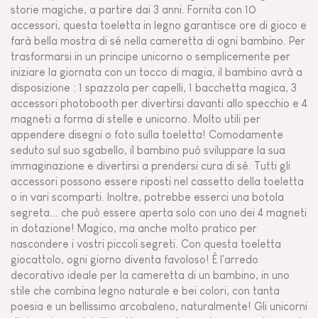
storie magiche, a partire dai 3 anni. Fornita con 10
accessori, questa toeletta in legno garantisce ore di gioco e
farà bella mostra di sé nella cameretta di ogni bambino. Per
trasformarsi in un principe unicorno o semplicemente per
iniziare la giornata con un tocco di magia, il bambino avrà a
disposizione : 1 spazzola per capelli, 1 bacchetta magica, 3
accessori photobooth per divertirsi davanti allo specchio e 4
magneti a forma di stelle e unicorno. Molto utili per
appendere disegni o foto sulla toeletta! Comodamente
seduto sul suo sgabello, il bambino può sviluppare la sua
immaginazione e divertirsi a prendersi cura di sé. Tutti gli
accessori possono essere riposti nel cassetto della toeletta
o in vari scomparti. Inoltre, potrebbe esserci una botola
segreta... che può essere aperta solo con uno dei 4 magneti
in dotazione! Magico, ma anche molto pratico per
nascondere i vostri piccoli segreti. Con questa toeletta
giocattolo, ogni giorno diventa favoloso! È l'arredo
decorativo ideale per la cameretta di un bambino, in uno
stile che combina legno naturale e bei colori, con tanta
poesia e un bellissimo arcobaleno, naturalmente! Gli unicorni