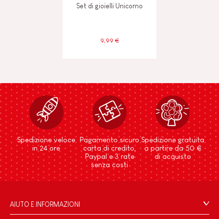
Set di gioielli Unicorno
9,99 €
Spedizione veloce
Pagamento sicuro
Spedizione gratuita
in 24 ore
carta di credito,
a partire da 50 €
Paypal e 3 rate
di acquisto
senza costi
AIUTO E INFORMAZIONI