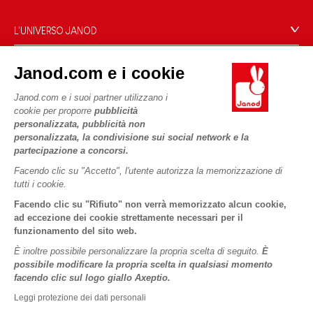
Condizioni Generali Di Vendita
Domande Frequenti
L'UNIVERSO JANOD
Contatti
Storia
Negozi
Janod.com e i cookie
Le nostre attività
I NOSTRI SERVIZI
Richiamo prodotti
Impegni di RSI
Janod.com e i suoi partner utilizzano i
Pagamento
Termini delle offerte
cookie per proporre
pubblicità
Cos'è FSC®?
personalizzata, pubblicità non
Acquista ora, paga dopo
Dati personali
PROFESSIONALE
personalizzata, la condivisione sui social network e la
Spedizione
Cookies
partecipazione a concorsi.
Contatti stampa
Video
Termini delle offerte
Facendo clic su "Accetto", l'utente autorizza la memorizzazione di
tutti i cookie.
SEGUICI
Regole di gioco e istruzioni
Condizioni d'uso #YesJanod
Facendo clic su "Rifiuto" non verrà memorizzato alcun cookie,
Pezzi staccati
ad eccezione dei cookie strettamente necessari per il
funzionamento del sito web.
Attività per bambini da scaricare
È inoltre possibile personalizzare la propria scelta di seguito.
È
possibile modificare la propria scelta in qualsiasi momento
facendo clic sul logo giallo Axeptio.
Leggi protezione dei dati personali