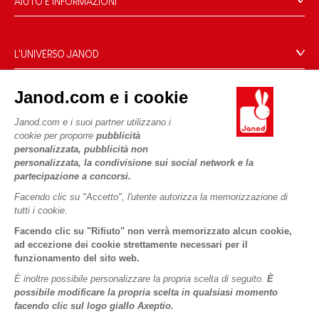
AIUTO E INFORMAZIONI
Condizioni Generali Di Vendita
Domande Frequenti
L'UNIVERSO JANOD
Contatti
Storia
Negozi
Janod.com e i cookie
Le nostre attività
I NOSTRI SERVIZI
Richiamo prodotti
Impegni di RSI
Janod.com e i suoi partner utilizzano i
Pagamento
Termini delle offerte
cookie per proporre
pubblicità
Cos'è FSC®?
personalizzata, pubblicità non
Acquista ora, paga dopo
Dati personali
PROFESSIONALE
personalizzata, la condivisione sui social network e la
Spedizione
Cookies
partecipazione a concorsi.
Contatti stampa
Video
Termini delle offerte
Facendo clic su "Accetto", l'utente autorizza la memorizzazione di
tutti i cookie.
SEGUICI
Regole di gioco e istruzioni
Condizioni d'uso #YesJanod
Facendo clic su "Rifiuto" non verrà memorizzato alcun cookie,
Pezzi staccati
ad eccezione dei cookie strettamente necessari per il
funzionamento del sito web.
Attività per bambini da scaricare
È inoltre possibile personalizzare la propria scelta di seguito.
È
possibile modificare la propria scelta in qualsiasi momento
facendo clic sul logo giallo Axeptio.