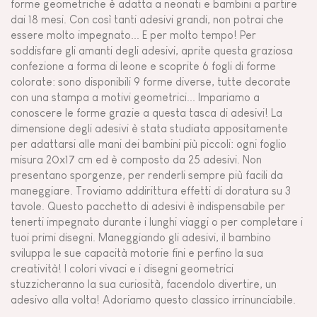
forme geometriche è adatta a neonati e bambini a partire
dai 18 mesi. Con così tanti adesivi grandi, non potrai che
essere molto impegnato... E per molto tempo! Per
soddisfare gli amanti degli adesivi, aprite questa graziosa
confezione a forma di leone e scoprite 6 fogli di forme
colorate: sono disponibili 9 forme diverse, tutte decorate
con una stampa a motivi geometrici... Impariamo a
conoscere le forme grazie a questa tasca di adesivi! La
dimensione degli adesivi è stata studiata appositamente
per adattarsi alle mani dei bambini più piccoli: ogni foglio
misura 20x17 cm ed è composto da 25 adesivi. Non
presentano sporgenze, per renderli sempre più facili da
maneggiare. Troviamo addirittura effetti di doratura su 3
tavole. Questo pacchetto di adesivi è indispensabile per
tenerti impegnato durante i lunghi viaggi o per completare i
tuoi primi disegni. Maneggiando gli adesivi, il bambino
sviluppa le sue capacità motorie fini e perfino la sua
creatività! I colori vivaci e i disegni geometrici
stuzzicheranno la sua curiosità, facendolo divertire, un
adesivo alla volta! Adoriamo questo classico irrinunciabile.