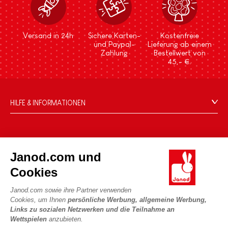
Versand in 24h
Sichere Karten-
Kostenfreie
und Paypal-
Lieferung ab einem
Zahlung
Bestellwert von
45,- €.
HILFE & INFORMATIONEN
Verkaufsbedingungen
FAQ
DIE WELT VON JANOD
Kontakt
Janod.com und
Die Geschichte
Händler
Cookies
Unsere Expertise
UNSERE LEISTUNGEN
Produktrückruf
CSR-Verpflichtungen
Janod.com sowie ihre Partner verwenden
Sicheres Bezahlen
Persönliche daten
Cookies, um Ihnen
persönliche Werbung, allgemeine Werbung,
Was ist FSC®?
Links zu sozialen Netzwerken und die Teilnahme an
Lieferbedingungen
Cookies
PROFESSIONAL
Wettspielen
anzubieten.
Videos
Bedingungen für Angebote