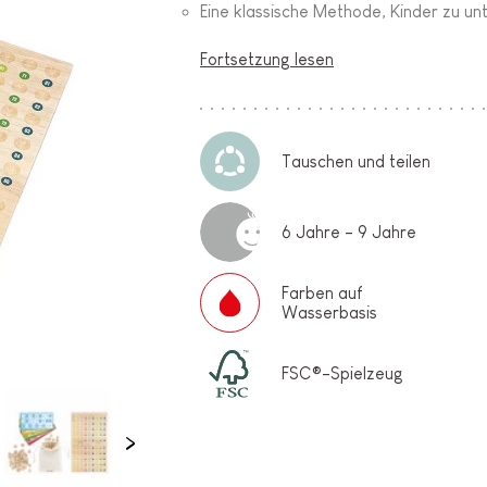
Eine klassische Methode, Kinder zu un
Fortsetzung lesen
Tauschen und teilen
6 Jahre - 9 Jahre
Farben auf
Wasserbasis
FSC®-Spielzeug