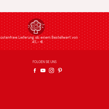
ostenfreie Lieferung ab einem Bestellwert von
45,- €.
FOLGEN SIE UNS
e