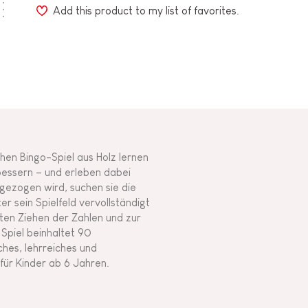
Add this product to my list of favorites.
ohen Bingo-Spiel aus Holz lernen
bessern – und erleben dabei
gezogen wird, suchen sie die
er sein Spielfeld vervollständigt
eten Ziehen der Zahlen und zur
Spiel beinhaltet 90
ches, lehrreiches und
für Kinder ab 6 Jahren.