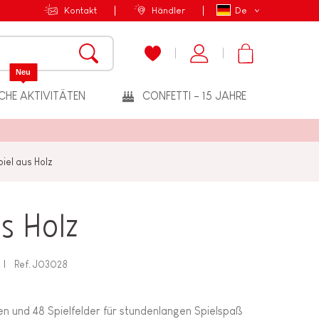
Kontakt
Händler
De
Neu
CHE AKTIVITÄTEN
CONFETTI - 15 JAHRE
iel aus Holz
s Holz
Ref.
J03028
n und 48 Spielfelder für stundenlangen Spielspaß