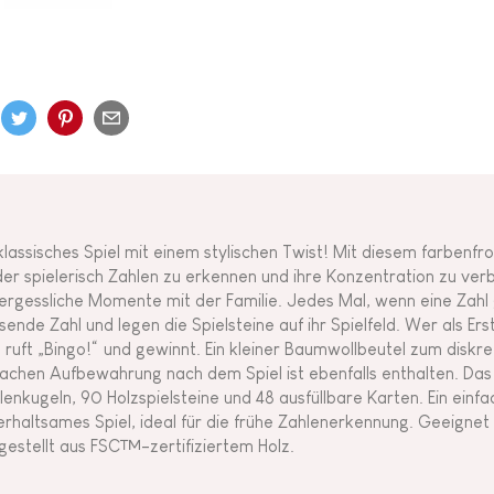
 klassisches Spiel mit einem stylischen Twist! Mit diesem farbenfr
der spielerisch Zahlen zu erkennen und ihre Konzentration zu ver
ergessliche Momente mit der Familie. Jedes Mal, wenn eine Zahl 
sende Zahl und legen die Spielsteine auf ihr Spielfeld. Wer als Erst
, ruft „Bingo!“ und gewinnt. Ein kleiner Baumwollbeutel zum diskr
fachen Aufbewahrung nach dem Spiel ist ebenfalls enthalten. Das 
lenkugeln, 90 Holzspielsteine und 48 ausfüllbare Karten. Ein einfa
erhaltsames Spiel, ideal für die frühe Zahlenerkennung. Geeignet 
gestellt aus FSC™-zertifiziertem Holz.