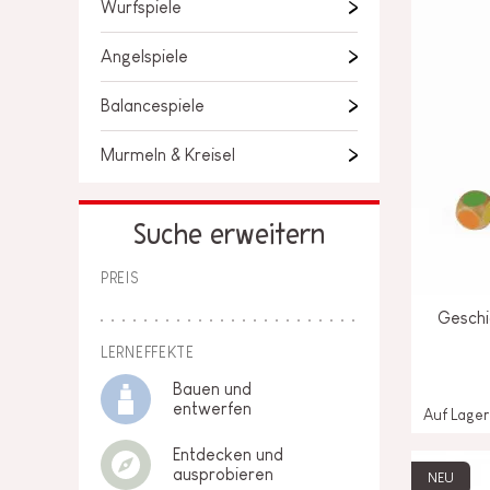
Wurfspiele
LOSE STÜCKE
BABY &
KLEINKINDSPIELZEUG
Angelspiele
Balancespiele
ROLLENSPIEL
Murmeln & Kreisel
SPIELWELTEN
OUTDOOR
Suche erweitern
TAFEL, MÖBEL &
PREIS
DEKORATIONEN
Geschic
IM ANGEBOT
LERNEFFEKTE
Bauen und
entwerfen
Auf Lager
Entdecken und
ausprobieren
NEU