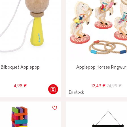
Bilboquet Applepop
Applepop Horses Ringwurf
4,98 €
12,49 €
24,99 €
En stock