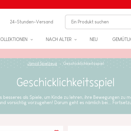
24-Stunden-Versand
KOLLEKTIONEN
NACH ALTER
NEU
GEMÜTLI
Janod Spielzeug
Geschicklichkeitsspiel
Geschicklichkeitsspiel
EL
s besseres als Spiele, um Kinde zu lehren, ihre Bewegungen zu 
und vorsichtig vorzugehen! Darum geht es nämlich bei...
Fortsetz
PIELE