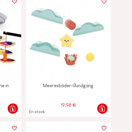
ne in
Meeresbäder-Rundgang
19,98 €
En stock