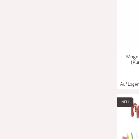
Magne
(Ku
Auf Lager
NEU