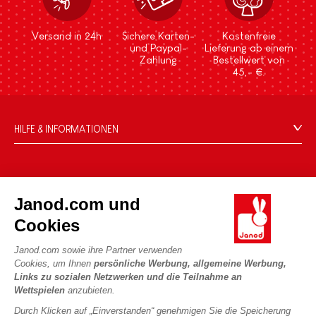
Versand in 24h
Sichere Karten-
Kostenfreie
und Paypal-
Lieferung ab einem
Zahlung
Bestellwert von
45,- €.
HILFE & INFORMATIONEN
Verkaufsbedingungen
FAQ
DIE WELT VON JANOD
Kontakt
Janod.com und
Die Geschichte
Händler
Cookies
Unsere Expertise
UNSERE LEISTUNGEN
Produktrückruf
CSR-Verpflichtungen
Janod.com sowie ihre Partner verwenden
Sicheres Bezahlen
Persönliche daten
Cookies, um Ihnen
persönliche Werbung, allgemeine Werbung,
Was ist FSC®?
Links zu sozialen Netzwerken und die Teilnahme an
Lieferbedingungen
Cookies
PROFESSIONAL
Wettspielen
anzubieten.
Videos
Bedingungen für Angebote
Pressekontakte
Durch Klicken auf „Einverstanden“ genehmigen Sie die Speicherung