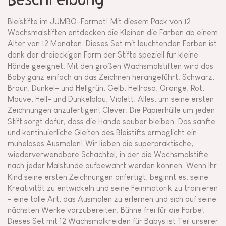
Beschreibung
Bleistifte im JUMBO-Format! Mit diesem Pack von 12
Wachsmalstiften entdecken die Kleinen die Farben ab einem
Alter von 12 Monaten. Dieses Set mit leuchtenden Farben ist
dank der dreieckigen Form der Stifte speziell für kleine
Hände geeignet. Mit den großen Wachsmalstiften wird das
Baby ganz einfach an das Zeichnen herangeführt. Schwarz,
Braun, Dunkel- und Hellgrün, Gelb, Hellrosa, Orange, Rot,
Mauve, Hell- und Dunkelblau, Violett: Alles, um seine ersten
Zeichnungen anzufertigen! Clever: Die Papierhülle um jeden
Stift sorgt dafür, dass die Hände sauber bleiben. Das sanfte
und kontinuierliche Gleiten des Bleistifts ermöglicht ein
müheloses Ausmalen! Wir lieben die superpraktische,
wiederverwendbare Schachtel, in der die Wachsmalstifte
nach jeder Malstunde aufbewahrt werden können. Wenn Ihr
Kind seine ersten Zeichnungen anfertigt, beginnt es, seine
Kreativität zu entwickeln und seine Feinmotorik zu trainieren
- eine tolle Art, das Ausmalen zu erlernen und sich auf seine
nächsten Werke vorzubereiten. Bühne frei für die Farbe!
Dieses Set mit 12 Wachsmalkreiden für Babys ist Teil unserer