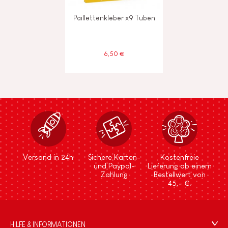
Paillettenkleber x9 Tuben
6,50 €
Versand in 24h
Sichere Karten-
Kostenfreie
und Paypal-
Lieferung ab einem
Zahlung
Bestellwert von
45,- €.
HILFE & INFORMATIONEN