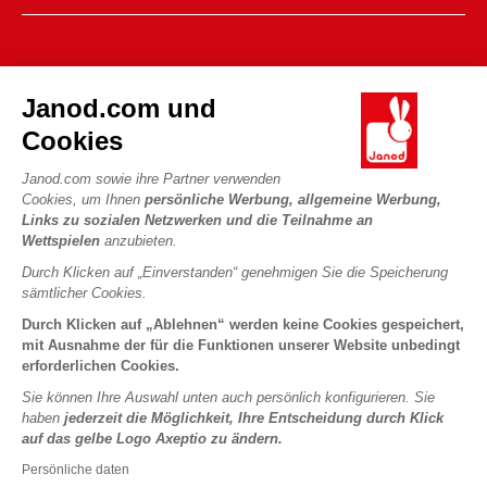
Verkaufsbedingungen
FAQ
DIE WELT VON JANOD
Kontakt
Janod.com und
Die Geschichte
Händler
Cookies
Unsere Expertise
UNSERE LEISTUNGEN
Produktrückruf
CSR-Verpflichtungen
Janod.com sowie ihre Partner verwenden
Sicheres Bezahlen
Persönliche daten
Cookies, um Ihnen
persönliche Werbung, allgemeine Werbung,
Was ist FSC®?
Links zu sozialen Netzwerken und die Teilnahme an
Lieferbedingungen
Cookies
PROFESSIONAL
Wettspielen
anzubieten.
Videos
Bedingungen für Angebote
Pressekontakte
Durch Klicken auf „Einverstanden“ genehmigen Sie die Speicherung
Spielregeln und Anleitungen
Nutzungsbedingungen #YesJanod
sämtlicher Cookies.
FOLGEN SIE UNS
Lose Stücke
Durch Klicken auf „Ablehnen“ werden keine Cookies gespeichert,
mit Ausnahme der für die Funktionen unserer Website unbedingt
Kinderaktivitäten zum Download
erforderlichen Cookies.
Sie können Ihre Auswahl unten auch persönlich konfigurieren. Sie
haben
jederzeit die Möglichkeit, Ihre Entscheidung durch Klick
auf das gelbe Logo Axeptio zu ändern.
Persönliche daten