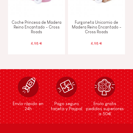
Coche Princesa de Madera
Furgoneta Unicornio de
Reino Encantado - Cross
Madera Reino Encantado -
Roads
Cross Roads
4,98 €
4,98 €
Envío rápido en
Pago seguro
Envío gratis
24h
tarjeta y Paypal
pedidos superiores
a 50€