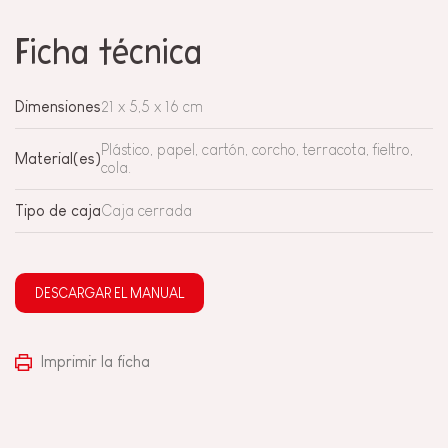
Ficha técnica
Dimensiones
21 x 5,5 x 16 cm
Plástico, papel, cartón, corcho, terracota, fieltro,
Material(es)
cola.
Tipo de caja
Caja cerrada
DESCARGAR EL MANUAL
Imprimir la ficha