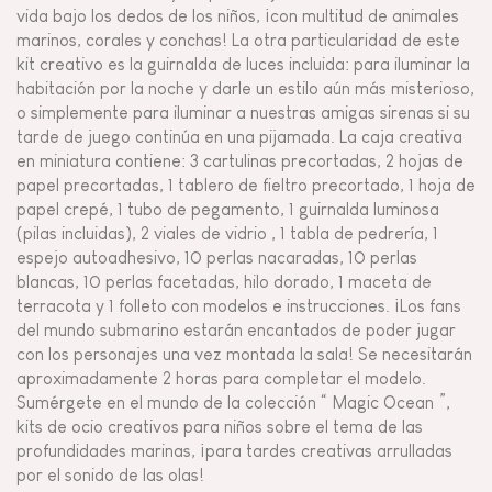
vida bajo los dedos de los niños, ¡con multitud de animales
marinos, corales y conchas! La otra particularidad de este
kit creativo es la guirnalda de luces incluida: para iluminar la
habitación por la noche y darle un estilo aún más misterioso,
o simplemente para iluminar a nuestras amigas sirenas si su
tarde de juego continúa en una pijamada. La caja creativa
en miniatura contiene: 3 cartulinas precortadas, 2 hojas de
papel precortadas, 1 tablero de fieltro precortado, 1 hoja de
papel crepé, 1 tubo de pegamento, 1 guirnalda luminosa
(pilas incluidas), 2 viales de vidrio , 1 tabla de pedrería, 1
espejo autoadhesivo, 10 perlas nacaradas, 10 perlas
blancas, 10 perlas facetadas, hilo dorado, 1 maceta de
terracota y 1 folleto con modelos e instrucciones. ¡Los fans
del mundo submarino estarán encantados de poder jugar
con los personajes una vez montada la sala! Se necesitarán
aproximadamente 2 horas para completar el modelo.
Sumérgete en el mundo de la colección “ Magic Ocean ”,
kits de ocio creativos para niños sobre el tema de las
profundidades marinas, ¡para tardes creativas arrulladas
por el sonido de las olas!