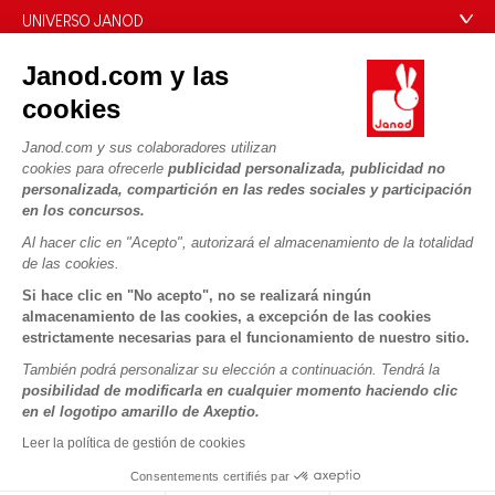
Preguntas más frecuentes
UNIVERSO JANOD
Contacto
La Historia
Janod.com y las
Tiendas
Nuestro savoir-faire
cookies
NUESTROS SERVICIOS
Retirada de productos
Compromisos de RSE
Pago seguro
Datos personales
Janod.com y sus colaboradores utilizan
¿Qué es FSC®?
cookies para ofrecerle
publicidad personalizada, publicidad no
Métodos de envío
Cookies
PROFESIONAL
personalizada, compartición en las redes sociales y participación
Vídeos
Condiciones de las ofertas
en los concursos.
Contacto prensa
Reglas del juego y manuales
Condiciones de uso #YesJanod
Al hacer clic en "Acepto", autorizará el almacenamiento de la totalidad
de las cookies.
SÍGUENOS
Piezas sueltas
Si hace clic en "No acepto", no se realizará ningún
Actividades infantiles para descargar
almacenamiento de las cookies, a excepción de las cookies
estrictamente necesarias para el funcionamiento de nuestro sitio.
También podrá personalizar su elección a continuación. Tendrá la
posibilidad de modificarla en cualquier momento haciendo clic
en el logotipo amarillo de Axeptio.
Leer la política de gestión de cookies
Consentements certifiés par
Copyright © 2026 Janod - Todos los derechos reservados -
CGV