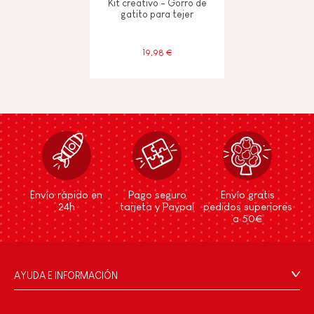
Kit creativo - Gorro de
gatito para tejer
19,98 €
Envío rápido en
Pago seguro
Envío gratis
24h
tarjeta y Paypal
pedidos superiores
a 50€
AYUDA E INFORMACIÓN
Condiciones Generales