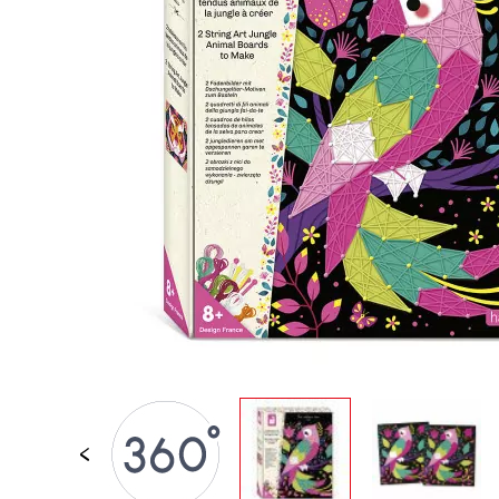
PER BAMBINI
GIOCATTOLI SENS
MOTORI
PEZZI STACCATI
GIOCATTOLI DI
IMITAZIONE
MINI UNIVERSI
ARIA APERTA
LAVAGNE, MOBILI 
DECORACION
OFFERTA