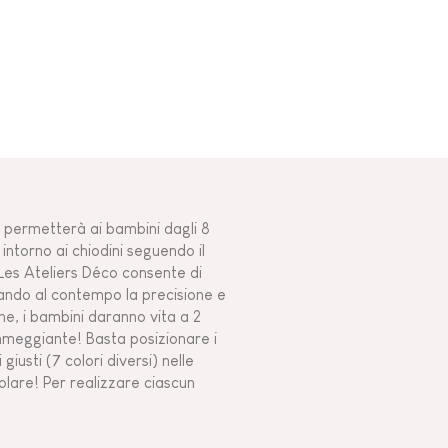
e, permetterà ai bambini dagli 8
i intorno ai chiodini seguendo il
e Les Ateliers Déco consente di
ppando al contempo la precisione e
one, i bambini daranno vita a 2
mmeggiante! Basta posizionare i
iusti (7 colori diversi) nelle
colare! Per realizzare ciascun