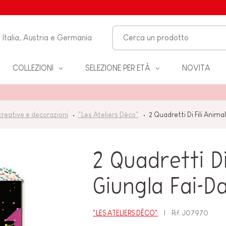
Italia, Austria e Germania
COLLEZIONI
SELEZIONE PER ETÀ
NOVITA
O-
 creative e decorazioni
"Les Ateliers Déco"
2 Quadretti Di Fili Anima
LO
2 Quadretti Di
 &
ZZA
Giungla Fai-D
"LES ATELIERS DÉCO"
Rif.
J07970
BAGNO
EANNO