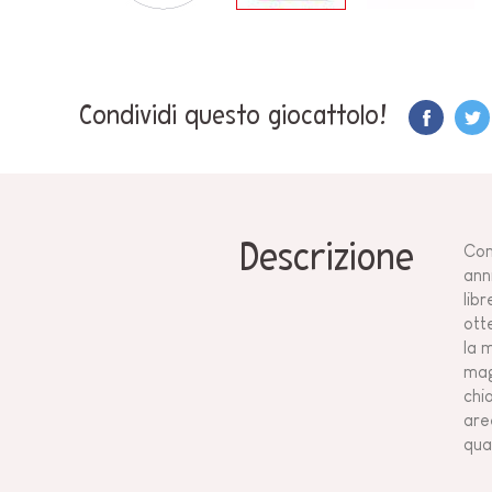
Condividi questo giocattolo!
Descrizione
Con
anni
lib
ott
la 
mag
chio
are
qua