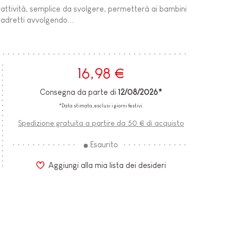
a attività, semplice da svolgere, permetterà ai bambini
quadretti avvolgendo...
16,98 €
Consegna da parte di
12/08/2026*
*Data stimata, esclusi i giorni festivi.
Spedizione gratuita a partire da 50 € di acquisto
Esaurito
Aggiungi alla mia lista dei desideri