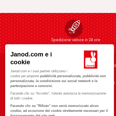
Spedizione veloce in 24 ore
Janod.com e i
cookie
AIUTO E INFORMAZIONI
L'UNIVERSO JANO
Janod.com e i suoi partner utilizzano i
Condizioni Generali Di Vendita
Storia
cookie per proporre
pubblicità personalizzata, pubblicità non
personalizzata, la condivisione sui social network e la
Domande Frequenti
Le nostre attività
partecipazione a concorsi.
Contatti
Impegni di RSI
Facendo clic su "Accetto", l'utente autorizza la memorizzazione
Negozi
Cos'è FSC®?
di tutti i cookie.
Richiamo prodotti
Facendo clic su "Rifiuto" non verrà memorizzato alcun
cookie, ad eccezione dei cookie strettamente necessari per il
Termini delle offerte
funzionamento del sito web.