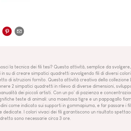
osci la tecnica dei fili tesi? Questa attività, semplice da svolger
 in su di creare simpatici quadretti avvolgendo fili di diversi color
retto di istruzioni fornito. Questa attività creativa della collezion
enere 2 simpatici quadretti in rilievo di diverse dimensioni, svilu
manualità dei piccoli artisti. Con un po' di pazienza e concentrazi
nifiche teste di animali: una maestosa tigre e un pappagallo fia
dini come indicato sui supporti in gommapiuma, e far passare i fili g
e dedicate. I colori vivaci dei fili garantiscono un risultato spetta
dretto sono necessarie circa 3 ore.