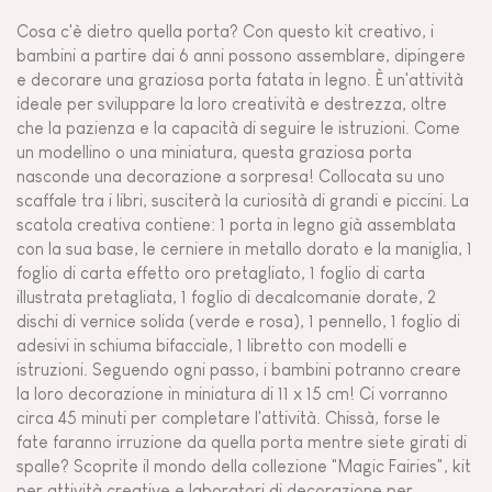
Cosa c'è dietro quella porta? Con questo kit creativo, i
bambini a partire dai 6 anni possono assemblare, dipingere
e decorare una graziosa porta fatata in legno. È un'attività
ideale per sviluppare la loro creatività e destrezza, oltre
che la pazienza e la capacità di seguire le istruzioni. Come
un modellino o una miniatura, questa graziosa porta
nasconde una decorazione a sorpresa! Collocata su uno
scaffale tra i libri, susciterà la curiosità di grandi e piccini. La
scatola creativa contiene: 1 porta in legno già assemblata
con la sua base, le cerniere in metallo dorato e la maniglia, 1
foglio di carta effetto oro pretagliato, 1 foglio di carta
illustrata pretagliata, 1 foglio di decalcomanie dorate, 2
dischi di vernice solida (verde e rosa), 1 pennello, 1 foglio di
adesivi in schiuma bifacciale, 1 libretto con modelli e
istruzioni. Seguendo ogni passo, i bambini potranno creare
la loro decorazione in miniatura di 11 x 15 cm! Ci vorranno
circa 45 minuti per completare l'attività. Chissà, forse le
fate faranno irruzione da quella porta mentre siete girati di
spalle? Scoprite il mondo della collezione "Magic Fairies", kit
per attività creative e laboratori di decorazione per