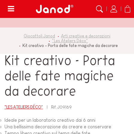
Menù
Giocattoli Janod
Arti creative e decorazioni
"Les Ateliers Déco"
Kit creativo - Porta delle fate magiche da decorare
Kit creativo - Porta
delle fate magiche
da decorare
"LES ATELIERS DÉCO"
Rif.
J09169
Ideale per un laboratorio creativo dai 6 anni
Una bellissima decorazione da creare e conservare
Tempo libero creativo sul tema delle fate