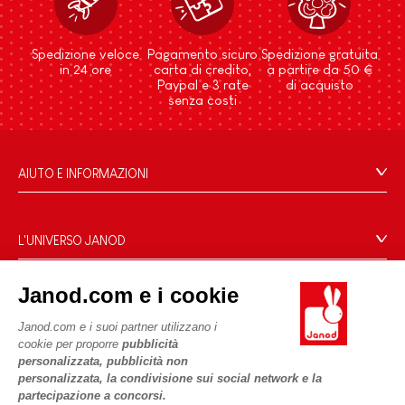
Spedizione veloce
Pagamento sicuro
Spedizione gratuita
in 24 ore
carta di credito,
a partire da 50 €
Paypal e 3 rate
di acquisto
senza costi
AIUTO E INFORMAZIONI
Condizioni Generali Di Vendita
Domande Frequenti
L'UNIVERSO JANOD
Contatti
Storia
Negozi
Janod.com e i cookie
Le nostre attività
I NOSTRI SERVIZI
Richiamo prodotti
Impegni di RSI
Janod.com e i suoi partner utilizzano i
Pagamento
Termini delle offerte
cookie per proporre
pubblicità
Cos'è FSC®?
personalizzata, pubblicità non
Acquista ora, paga dopo
Dati personali
PROFESSIONALE
personalizzata, la condivisione sui social network e la
Spedizione
Cookies
partecipazione a concorsi.