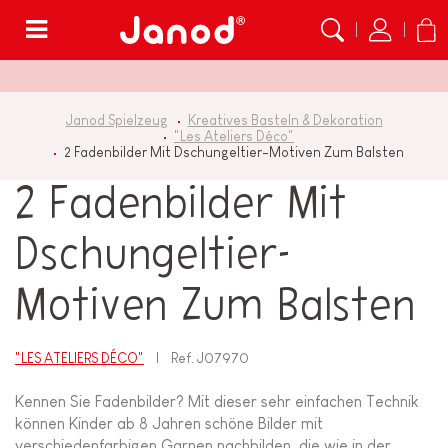
Menü
Janod Spielzeug
Kreatives Basteln & Dekoration
"Les Ateliers Déco"
2 Fadenbilder Mit Dschungeltier-Motiven Zum Balsten
2 Fadenbilder Mit
Dschungeltier-
Motiven Zum Balsten
"LES ATELIERS DÉCO"
Ref.
J07970
Kennen Sie Fadenbilder? Mit dieser sehr einfachen Technik
können Kinder ab 8 Jahren schöne Bilder mit
verschiedenfarbigen Garnen nachbilden, die wie in der...