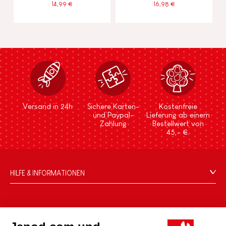
14,99 €
16,98 €
Versand in 24h
Sichere Karten-
Kostenfreie
und Paypal-
Lieferung ab einem
Zahlung
Bestellwert von
45,- €.
HILFE & INFORMATIONEN
Verkaufsbedingungen
FAQ
DIE WELT VON JANOD
Kontakt