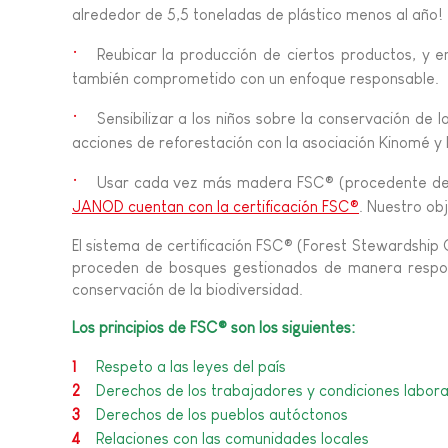
JUGUETES DE BAÑO
alrededor de 5,5 toneladas de plástico menos al año!
PIEZAS SUELTAS
BEBÉS & PRIMERA IN
Reubicar la producción de ciertos productos, y 
también comprometido con un enfoque responsable.
JUEGOS DE IMITACI
Sensibilizar a los niños sobre la conservación de
acciones de reforestación con la asociación Kinomé y 
UNIVERSOS
Usar cada vez más madera FSC® (procedente de b
AIRE LIBRE
JANOD cuentan con la certificación FSC®
. Nuestro ob
El sistema de certificación FSC® (Forest Stewardship
PIZARRAS, MOBILIAR
DECORACION
proceden de bosques gestionados de manera responsab
conservación de la biodiversidad.
OFERTA
Los principios de FSC® son los siguientes:
Respeto a las leyes del país
Derechos de los trabajadores y condiciones labora
Derechos de los pueblos autóctonos
Relaciones con las comunidades locales