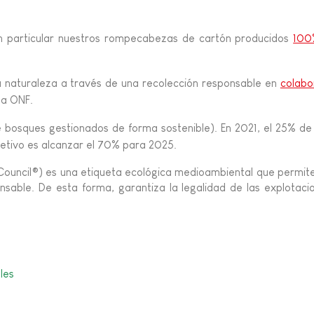
FANCIA
en particular nuestros rompecabezas de cartón producidos
100
ON
 la naturaleza a través de una recolección responsable en
colabo
la ONF.
osques gestionados de forma sostenible). En 2021, el 25% de 
jetivo es alcanzar el 70% para 2025.
 Council®) es una etiqueta ecológica medioambiental que permi
IO &
le. De esta forma, garantiza la legalidad de las explotacion
les