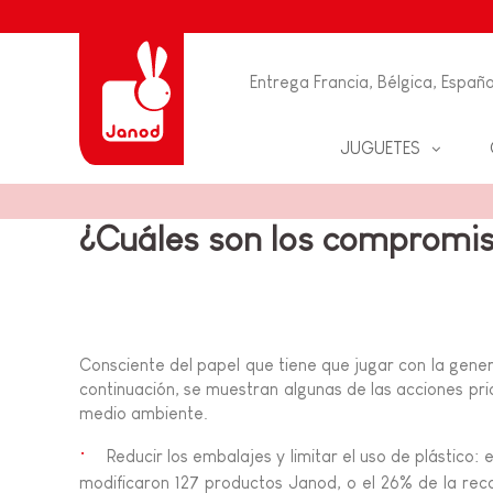
Entrega Francia, Bélgica, España
JUGUETES
PUZLES
BEBÉS & PRIMERA IN
¿Cuáles son los compromis
JUEGOS DE MESA
JUEGOS DE IMITACI
JUEGOS EDUCACION
JUEGOS EDUCATIVO
CREATIVOS
Consciente del papel que tiene que jugar con la gene
JUEGO DE HABILIDA
JUEGOS & PUZLES
continuación, se muestran algunas de las acciones prio
medio ambiente.
MANUALIDADES &
DECORACION
JUEGOS DE CUMPLE
Reducir los embalajes y limitar el uso de plástico:
PARA NINOS
modificaron 127 productos Janod, o el 26% de la rec