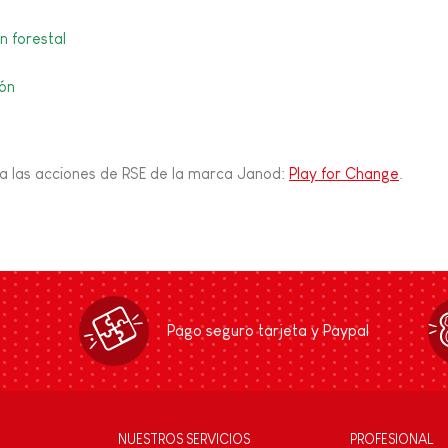
n forestal
ión
o a las acciones de RSE de la marca Janod:
Play for Change
.
Pago seguro tarjeta y Paypal
NUESTROS SERVICIOS
PROFESIONAL