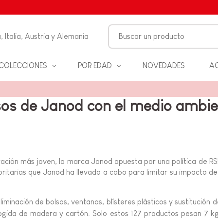
, Italia, Austria y Alemania
COLECCIONES
POR EDAD
NOVEDADES
AC
FANCIA
os de Janod con el medio ambi
ON
ALES
S Y
ración más joven, la marca Janod apuesta por una política de R
D
ritarias que Janod ha llevado a cabo para limitar su impacto de 
ANOS
 eliminación de bolsas, ventanas, blísteres plásticos y sustitució
ogida de madera y cartón. Solo estos 127 productos pesan 7 kg 