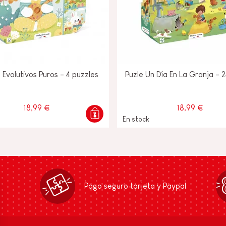
 Evolutivos Puros - 4 puzzles
Puzle Un Día En La Granja - 
18,99 €
18,99 €
En stock
Pago seguro tarjeta y Paypal