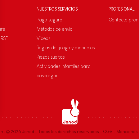
NUESTROS SERVICIOS
PROFESIONAL
Pago seguro
Contacto pren
ire
Métodos de envío
 RSE
Vídeos
Reglas del juego y manuales
Piezas sueltas
Actividades infantiles para
descargar
s Options
ètres de confidentialité, en garantissant la conformité avec le
ght © 2026 Janod - Todos los derechos reservados -
CGV
-
Menciones 