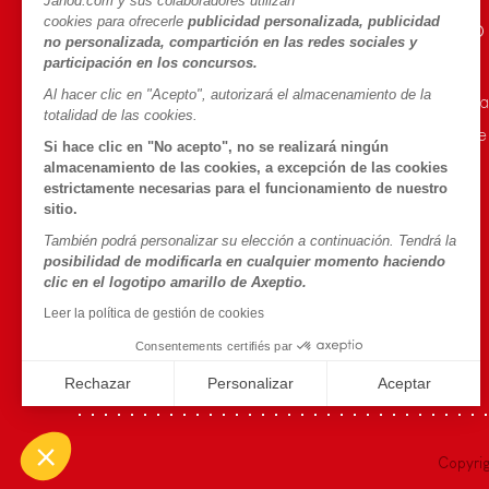
Janod.com y sus colaboradores utilizan
cookies para ofrecerle
publicidad personalizada, publicidad
AYUDA E INFORMACIÓN
UNIVERSO JANOD
no personalizada, compartición en las redes sociales y
participación en los concursos.
Condiciones Generales
La Historia
Al hacer clic en "Acepto", autorizará el almacenamiento de la
Preguntas más frecuentes
Nuestro savoir-fa
totalidad de las cookies.
Contacto
Compromisos de
Si hace clic en "No acepto", no se realizará ningún
Tiendas
¿Qué es FSC®?
almacenamiento de las cookies, a excepción de las cookies
estrictamente necesarias para el funcionamiento de nuestro
Retirada de productos
sitio.
Datos personales
También podrá personalizar su elección a continuación. Tendrá la
posibilidad de modificarla en cualquier momento haciendo
Cookies
clic en el logotipo amarillo de Axeptio.
Condiciones de las ofertas
Leer la política de gestión de cookies
Condiciones de uso #YesJanod
Consentements certifiés par
Rechazar
Personalizar
Aceptar
Axeptio consent
Plateforme de Gestion du Consentement : Personnalisez vo
Notre plateforme vous permet d'adapter et de gérer vos param
Copyri