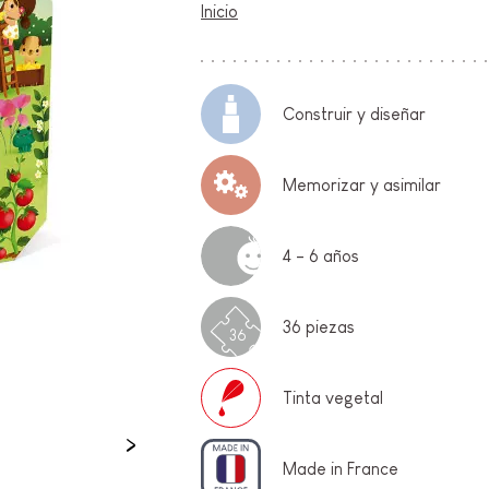
Inicio
FANCIA
ON
Construir y diseñar
Memorizar y asimilar
4 - 6 años
IO &
36 piezas
36
Tinta vegetal
Made in France