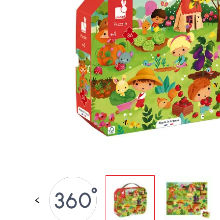
JUGUETES DE BAÑO
PIEZAS SUELTAS
BEBÉS & PRIMERA IN
JUEGOS DE IMITACI
UNIVERSOS
AIRE LIBRE
PIZARRAS, MOBILIAR
DECORACION
OFERTA