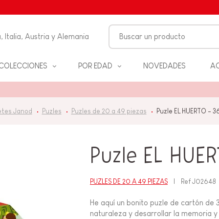
, Italia, Austria y Alemania
COLECCIONES
POR EDAD
NOVEDADES
AC
FANCIA
tes Janod
Puzles
Puzles de 20 a 49 piezas
Puzle EL HUERTO - 3
ON
ALES
S Y
Puzle EL HUER
D
PUZLES DE 20 A 49 PIEZAS
Ref
J02648
ANOS
He aquí un bonito puzle de cartón de 3
naturaleza y desarrollar la memoria y l