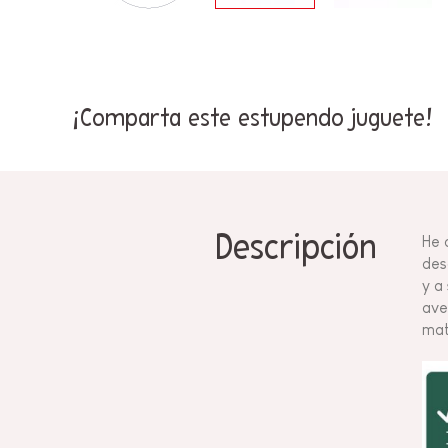
¡Comparta este estupendo juguete!
Descripción
He 
des
y a
ave
mat