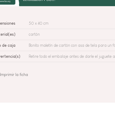
ensiones
50 x 40 cm
erial(es)
cartón
o de caja
Bonito maletín de cartón con asa de tela para un fá
ertencia(s)
Retire todo el embalaje antes de darle el juguete a 
Imprimir la ficha