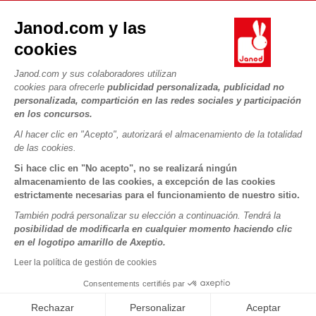
Contacto
La Historia
Janod.com y las
Tiendas
Nuestro savoir-faire
cookies
NUESTROS SERVICIOS
Retirada de productos
Compromisos de RSE
Pago seguro
Datos personales
Janod.com y sus colaboradores utilizan
¿Qué es FSC®?
cookies para ofrecerle
publicidad personalizada, publicidad no
Métodos de envío
Cookies
PROFESIONAL
personalizada, compartición en las redes sociales y participación
Vídeos
Condiciones de las ofertas
en los concursos.
Contacto prensa
Reglas del juego y manuales
Condiciones de uso #YesJanod
Al hacer clic en "Acepto", autorizará el almacenamiento de la totalidad
de las cookies.
SÍGUENOS
Piezas sueltas
Si hace clic en "No acepto", no se realizará ningún
Actividades infantiles para descargar
almacenamiento de las cookies, a excepción de las cookies
estrictamente necesarias para el funcionamiento de nuestro sitio.
También podrá personalizar su elección a continuación. Tendrá la
posibilidad de modificarla en cualquier momento haciendo clic
en el logotipo amarillo de Axeptio.
Leer la política de gestión de cookies
Consentements certifiés par
Copyright © 2026 Janod - Todos los derechos reservados -
CGV
-
Menciones Legales
Rechazar
Personalizar
Aceptar