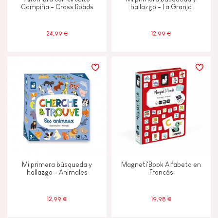
Campiña - Cross Roads
hallazgo - La Granja
24,99 €
12,99 €
Mi primera búsqueda y
Magneti'Book Alfabeto en
hallazgo - Animales
Francés
12,99 €
19,98 €