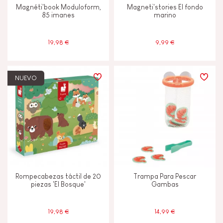
Magnéti'book Moduloform,
Magneti'stories El fondo
85 imanes
marino
19,98 €
9,99 €
NUEVO
Rompecabezas táctil de 20
Trampa Para Pescar
piezas 'El Bosque'
Gambas
19,98 €
14,99 €