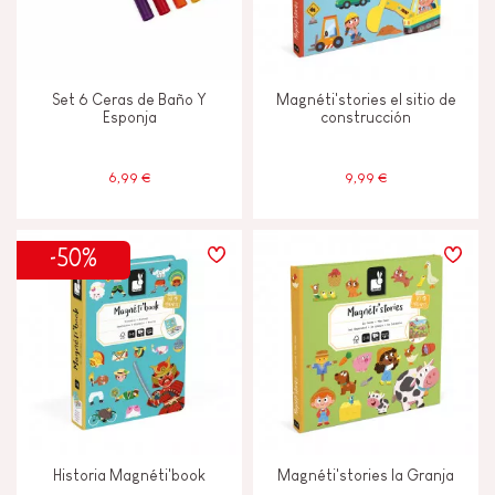
Memorizar y asimilar
Set 6 Ceras de Baño Y
Magnéti'stories el sitio de
Esponja
construcción
Tocar, mirar y escuchar
6,99 €
9,99 €
CARACTERÍSTICAS
Campanilla o cascabel
-50%
Luz
Magnetico
Musical / Sonido
Historia Magnéti'book
Magnéti'stories la Granja