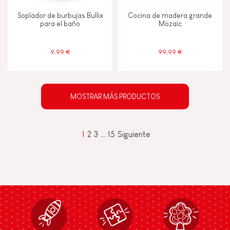
Soplador de burbujas Bullix
Cocina de madera grande
para el baño
Mozaïc
9,99 €
99,99 €
MOSTRAR MÁS PRODUCTOS
1
2
3
…
15
Siguiente