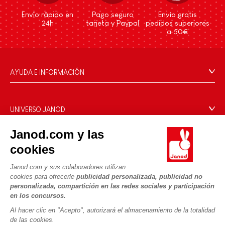
Envío rápido en
Pago seguro
Envío gratis
24h
tarjeta y Paypal
pedidos superiores
a 50€
AYUDA E INFORMACIÓN
Condiciones Generales
Preguntas más frecuentes
UNIVERSO JANOD
Contacto
La Historia
Janod.com y las
Tiendas
Nuestro savoir-faire
cookies
NUESTROS SERVICIOS
Retirada de productos
Compromisos de RSE
Pago seguro
Datos personales
Janod.com y sus colaboradores utilizan
¿Qué es FSC®?
cookies para ofrecerle
publicidad personalizada, publicidad no
Métodos de envío
Cookies
PROFESIONAL
personalizada, compartición en las redes sociales y participación
Vídeos
Condiciones de las ofertas
en los concursos.
Contacto prensa
Reglas del juego y manuales
Condiciones de uso #YesJanod
Al hacer clic en "Acepto", autorizará el almacenamiento de la totalidad
de las cookies.
SÍGUENOS
Piezas sueltas