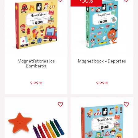
-50%
TIPOS DE APRENDIZAJE
Andar, correr y moverse
Construir y diseñar
Magnéti'stories los
Magnetibook - Deportes
Descubrir y experimentar
Bomberos
Imaginar, inventar y crear
9,99 €
9,99 €
Intercambiar y compartir
Leer, escribir y contar
Manipular y manejar