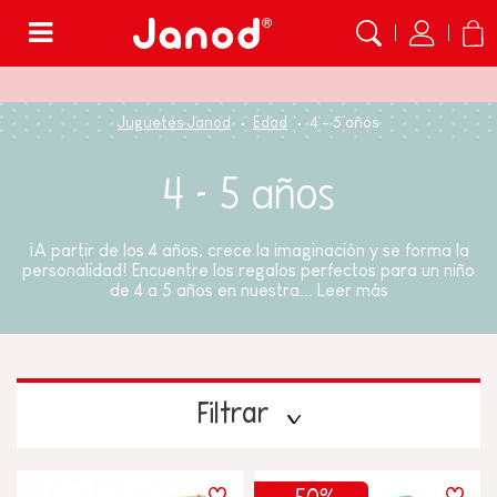
Menú
Juguetes Janod
Edad
4 - 5 años
4 - 5 años
¡A partir de los 4 años, crece la imaginación y se forma la
personalidad! Encuentre los regalos perfectos para un niño
de 4 a 5 años en nuestra...
Leer más
Filtrar
PRECIO