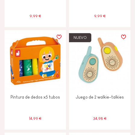
Pintura al agua
9,99 €
9,99 €
Tactil
NUEVO
Tinta vegetal
JANOD ESTÁ COMPROMETIDO
Etiqueta FSC®
Fabricado en Europa
Pintura de dedos x5 tubos
Juego de 2 walkie-talkies
Made in France
14,99 €
34,98 €