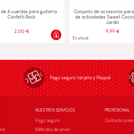
de 4 cuerdas para guitarra
Conjunto de accesorios para
Confetti Rock
de actividades Sweet Coco
Jardin
2,00 €
9,99 €
En stock
Pago seguro tarjeta y Paypal
NUESTROS SERVICIOS
PROFESIONAL
Pago seguro
Contacto pren
ire
Métodos de envío