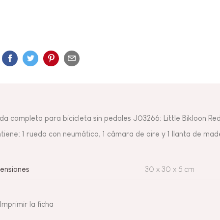
da completa para bicicleta sin pedales J03266: Little Bikloon Re
tiene: 1 rueda con neumático, 1 cámara de aire y 1 llanta de made
ensiones
30 x 30 x 5 cm
Imprimir la ficha