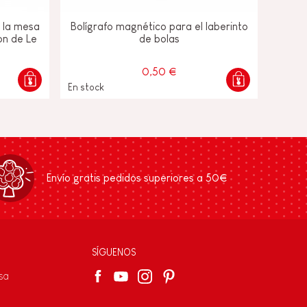
 la mesa
Bolígrafo magnético para el laberinto
on de Le
de bolas
0,50 €
En stock
Envío gratis pedidos superiores a 50€
SÍGUENOS
sa