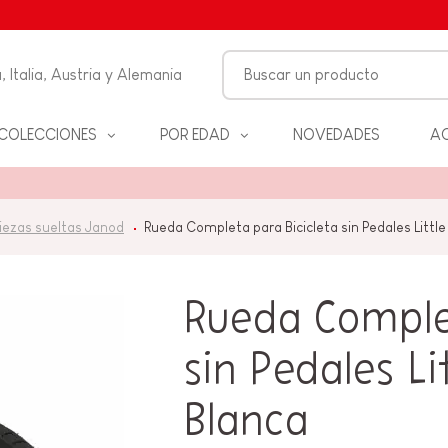
, Italia, Austria y Alemania
COLECCIONES
POR EDAD
NOVEDADES
AC
FANCIA
iezas sueltas Janod
Rueda Completa para Bicicleta sin Pedales Little 
ON
ALES
S Y
Rueda Comple
D
sin Pedales Li
ANOS
Blanca