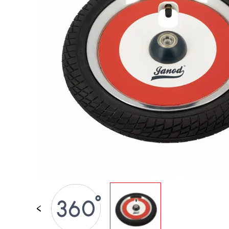
JUGUETES DE BAÑO
PIEZAS SUELTAS
BEBÉS & PRIMERA IN
JUEGOS DE IMITACI
UNIVERSOS
AIRE LIBRE
PIZARRAS, MOBILIAR
DECORACION
OFERTA