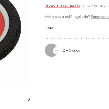
PIEZAS SUELTAS JANOD
Ref
SV00122
FANCIA
¿Esta pieza está agotada?
Póngase en
ON
Inicio
2 - 5 años
IO &