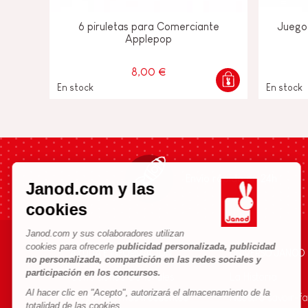
6 piruletas para Comerciante
Juego 
Applepop
8,00 €
En stock
En stock
Envío rápido en 24h
Janod.com y las
cookies
Janod.com y sus colaboradores utilizan
cookies para ofrecerle
publicidad personalizada, publicidad
AYUDA E INFORMACIÓN
UNIVERSO JANOD
no personalizada, compartición en las redes sociales y
participación en los concursos.
Condiciones Generales
La Historia
Al hacer clic en "Acepto", autorizará el almacenamiento de la
Preguntas más frecuentes
Nuestro savoir-fa
totalidad de las cookies.