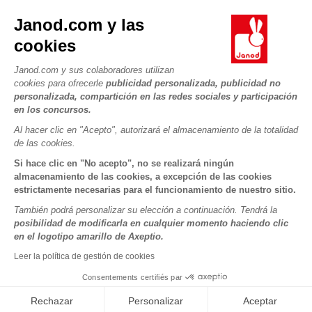
Contacto
La Historia
Janod.com y las
Tiendas
Nuestro savoir-faire
cookies
NUESTROS SERVICIOS
Retirada de productos
Compromisos de RSE
Pago seguro
Datos personales
Janod.com y sus colaboradores utilizan
¿Qué es FSC®?
cookies para ofrecerle
publicidad personalizada, publicidad no
Métodos de envío
Cookies
PROFESIONAL
personalizada, compartición en las redes sociales y participación
Vídeos
Condiciones de las ofertas
en los concursos.
Contacto prensa
Reglas del juego y manuales
Condiciones de uso #YesJanod
Al hacer clic en "Acepto", autorizará el almacenamiento de la totalidad
de las cookies.
SÍGUENOS
Piezas sueltas
Si hace clic en "No acepto", no se realizará ningún
Actividades infantiles para descargar
almacenamiento de las cookies, a excepción de las cookies
estrictamente necesarias para el funcionamiento de nuestro sitio.
También podrá personalizar su elección a continuación. Tendrá la
posibilidad de modificarla en cualquier momento haciendo clic
en el logotipo amarillo de Axeptio.
Leer la política de gestión de cookies
Consentements certifiés par
Copyright © 2026 Janod - Todos los derechos reservados -
CGV
-
Menciones Legales
Rechazar
Personalizar
Aceptar