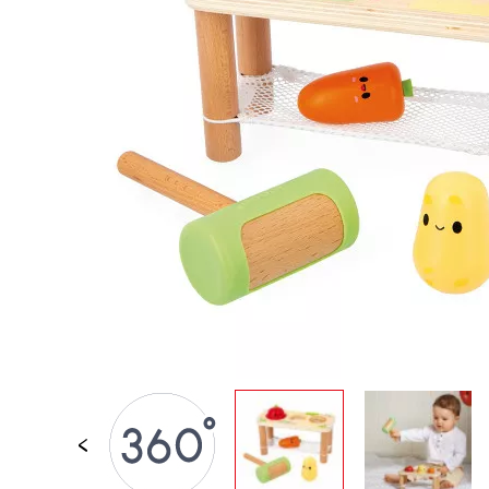
JUGUETES DE BAÑO
PIEZAS SUELTAS
BEBÉS & PRIMERA IN
JUEGOS DE IMITACI
UNIVERSOS
AIRE LIBRE
PIZARRAS, MOBILIAR
DECORACION
OFERTA