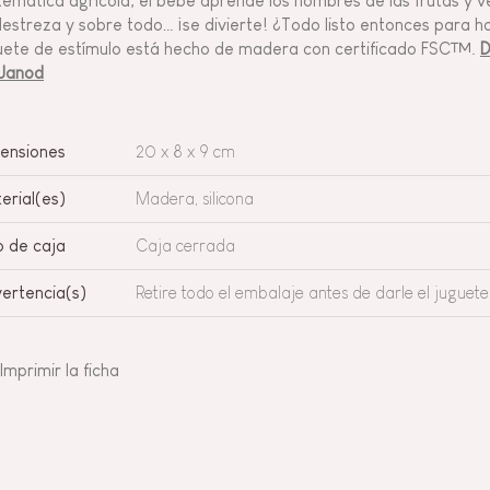
temática agrícola, el bebé aprende los nombres de las frutas y ve
destreza y sobre todo… ¡se divierte! ¿Todo listo entonces para 
uete de estímulo está hecho de madera con certificado FSC™.
D
Janod
ensiones
20 x 8 x 9 cm
erial(es)
Madera, silicona
o de caja
Caja cerrada
ertencia(s)
Retire todo el embalaje antes de darle el juguete 
Imprimir la ficha