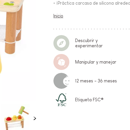
◦ ¡Práctica carcasa de silicona alreded
FANCIA
Inicio
ON
Descubrir y
experimentar
Manipular y manejar
IO &
12 meses - 36 meses
Etiqueta FSC®