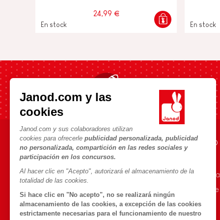
24,99 €
En stock
En stock
Envío rápido en 24h
Janod.com y las
cookies
Janod.com y sus colaboradores utilizan
cookies para ofrecerle
publicidad personalizada, publicidad
AYUDA E INFORMACIÓN
UNIVERSO JANOD
no personalizada, compartición en las redes sociales y
participación en los concursos.
Condiciones Generales
La Historia
Al hacer clic en "Acepto", autorizará el almacenamiento de la
Preguntas más frecuentes
Nuestro savoir-fa
totalidad de las cookies.
Contacto
Compromisos de
Si hace clic en "No acepto", no se realizará ningún
Tiendas
¿Qué es FSC®?
almacenamiento de las cookies, a excepción de las cookies
estrictamente necesarias para el funcionamiento de nuestro
Retirada de productos