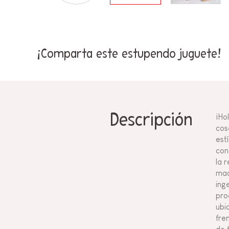
¡Comparta este estupendo juguete!
Descripción
¡Ho
cos
est
con
la 
mad
ing
pro
ubi
fre