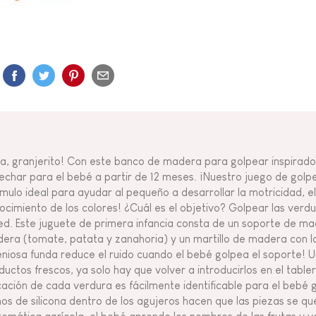
la, granjerito! Con este banco de madera para golpear inspirado 
echar para el bebé a partir de 12 meses. ¡Nuestro juego de golp
ímulo ideal para ayudar al pequeño a desarrollar la motricidad, el
ocimiento de los colores! ¿Cuál es el objetivo? Golpear las ver
red. Este juguete de primera infancia consta de un soporte de m
era (tomate, patata y zanahoria) y un martillo de madera con la 
eniosa funda reduce el ruido cuando el bebé golpea el soporte! 
ductos frescos, ya solo hay que volver a introducirlos en el tab
cación de cada verdura es fácilmente identificable para el bebé g
nos de silicona dentro de los agujeros hacen que las piezas se qu