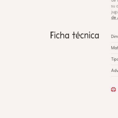
de 
su 
jug
de 
Ficha técnica
Dim
Mat
Tip
Adv