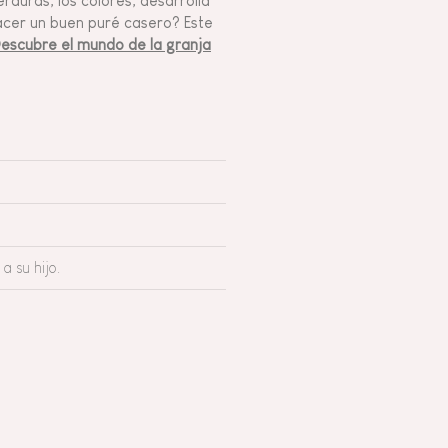
rduras, los colores, desarrolla
hacer un buen puré casero? Este
escubre el mundo de la granja
a su hijo.