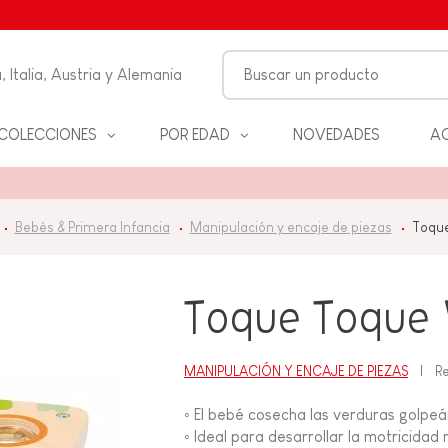
, Italia, Austria y Alemania
COLECCIONES
POR EDAD
NOVEDADES
AC
FANCIA
Bebés & Primera Infancia
Manipulación y encaje de piezas
Toque
ON
ALES
S Y
Toque Toque 
D
MANIPULACIÓN Y ENCAJE DE PIEZAS
R
ANOS
◦ El bebé cosecha las verduras golpeán
◦ Ideal para desarrollar la motricidad 