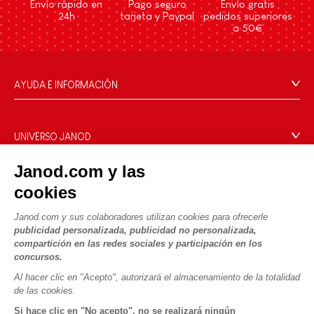
Envío rápido en
Pago seguro
Envío gratis
24h
tarjeta y Paypal
pedidos superiores
a 50€
AYUDA E INFORMACIÓN
Condiciones Generales
Preguntas más frecuentes
UNIVERSO JANOD
Contacto
La Historia
Janod.com y las
Tiendas
Nuestro savoir-faire
cookies
NUESTROS SERVICIOS
Retirada de productos
Compromisos de RSE
Pago seguro
Datos personales
Janod.com y sus colaboradores utilizan cookies para ofrecerle
¿Qué es FSC®?
publicidad personalizada, publicidad no personalizada,
Métodos de envío
Cookies
PROFESIONAL
compartición en las redes sociales y participación en los
Vídeos
Condiciones de las ofertas
concursos.
Contacto prensa
Reglas del juego y manuales
Condiciones de uso #YesJanod
Al hacer clic en "Acepto", autorizará el almacenamiento de la totalidad
de las cookies.
SÍGUENOS
Piezas sueltas
Si hace clic en "No acepto", no se realizará ningún