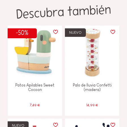
Descubra también
-50%
NUEVO
Patos Apilables Sweet
Palo de lluvia Confetti
Cocoon
(madera)
7,49 €
14,99 €
NUEVO