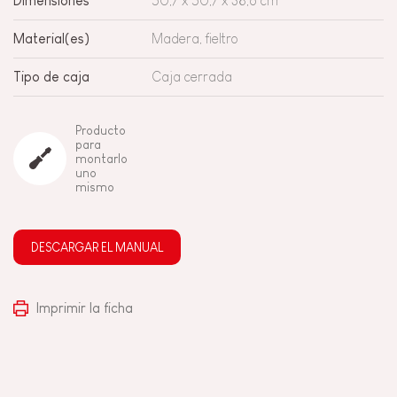
Dimensiones
50,7 x 50,7 x 38,6 cm
Material(es)
Madera, fieltro
Tipo de caja
Caja cerrada
Producto
para
montarlo
uno
mismo
DESCARGAR EL MANUAL
Imprimir la ficha