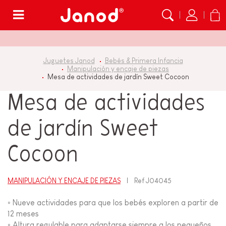
Menú
Juguetes Janod
Bebés & Primera Infancia
Manipulación y encaje de piezas
Mesa de actividades de jardín Sweet Cocoon
Mesa de actividades
de jardín Sweet
Cocoon
MANIPULACIÓN Y ENCAJE DE PIEZAS
Ref
J04045
◦ Nueve actividades para que los bebés exploren a partir de
12 meses
◦ Altura regulable para adaptarse siempre a los pequeños