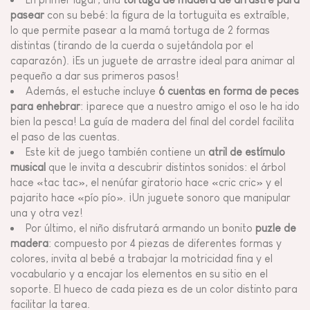
pasear
con su bebé: la figura de la tortuguita es extraíble,
lo que permite pasear a la mamá tortuga de 2 formas
distintas (tirando de la cuerda o sujetándola por el
caparazón). ¡Es un juguete de arrastre ideal para animar al
pequeño a dar sus primeros pasos!
Además, el estuche incluye
6 cuentas en forma de peces
para enhebrar
: ¡parece que a nuestro amigo el oso le ha ido
bien la pesca! La guía de madera del final del cordel facilita
el paso de las cuentas.
Este kit de juego también contiene un
atril de estímulo
musical
que le invita a descubrir distintos sonidos: el árbol
hace «tac tac», el nenúfar giratorio hace «cric cric» y el
pajarito hace «pío pío». ¡Un juguete sonoro que manipular
una y otra vez!
Por último, el niño disfrutará armando un bonito
puzle de
madera
: compuesto por 4 piezas de diferentes formas y
colores, invita al bebé a trabajar la motricidad fina y el
vocabulario y a encajar los elementos en su sitio en el
soporte. El hueco de cada pieza es de un color distinto para
facilitar la tarea.