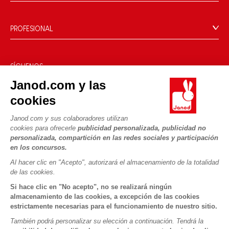
Compromisos de RSE
Pago seguro
Datos personales
¿Qué es FSC®?
Métodos de envío
Cookies
PROFESIONAL
Vídeos
Condiciones de las ofertas
Contacto prensa
Reglas del juego y manuales
Condiciones de uso #YesJanod
SÍGUENOS
Piezas sueltas
Janod.com y las
Actividades infantiles para descargar
cookies
Janod.com y sus colaboradores utilizan
cookies para ofrecerle
publicidad personalizada, publicidad no
personalizada, compartición en las redes sociales y participación
en los concursos.
Al hacer clic en "Acepto", autorizará el almacenamiento de la totalidad
Copyright © 2026 Janod - Todos los derechos reservados -
CGV
de las cookies.
-
Menciones Legales
Si hace clic en "No acepto", no se realizará ningún
almacenamiento de las cookies, a excepción de las cookies
estrictamente necesarias para el funcionamiento de nuestro sitio.
También podrá personalizar su elección a continuación. Tendrá la