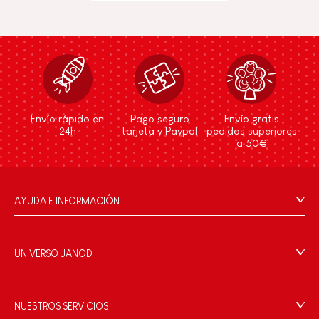
Envío rápido en
Pago seguro
Envío gratis
24h
tarjeta y Paypal
pedidos superiores
a 50€
AYUDA E INFORMACIÓN
Condiciones Generales
Preguntas más frecuentes
UNIVERSO JANOD
Contacto
La Historia
Tiendas
Nuestro savoir-faire
NUESTROS SERVICIOS
Retirada de productos