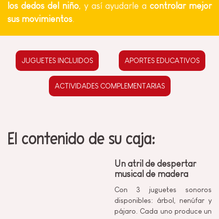
los dedos del niño
, y así ayudarle a
controlar mejor
sus movimientos
.
JUGUETES INCLUIDOS
APORTES EDUCATIVOS
ACTIVIDADES COMPLEMENTARIAS
El contenido de su caja:
Un atril de despertar
musical de madera
Con 3 juguetes sonoros
disponibles: árbol, nenúfar y
pájaro. Cada uno produce un