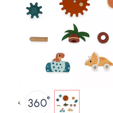
JUGUETES DE BAÑO
PIEZAS SUELTAS
BEBÉS & PRIMERA IN
JUEGOS DE IMITACI
UNIVERSOS
AIRE LIBRE
PIZARRAS, MOBILIAR
DECORACION
OFERTA