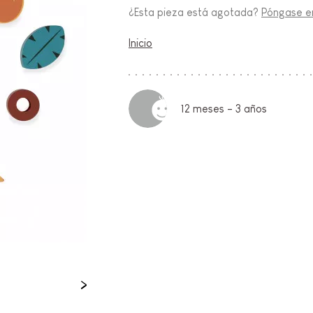
¿Esta pieza está agotada?
Póngase en
FANCIA
Inicio
ON
12 meses - 3 años
IO &