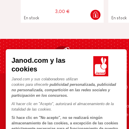
3,00 €
En stock
En stock
Envío rápido en 24h
Janod.com y las
cookies
Janod.com y sus colaboradores utilizan
cookies para ofrecerle
publicidad personalizada, publicidad
AYUDA E INFORMACIÓN
UNIVERSO JANOD
no personalizada, compartición en las redes sociales y
participación en los concursos.
Condiciones Generales
La Historia
Al hacer clic en "Acepto", autorizará el almacenamiento de la
Preguntas más frecuentes
Nuestro savoir-fa
totalidad de las cookies.
Contacto
Compromisos de
Si hace clic en "No acepto", no se realizará ningún
Tiendas
¿Qué es FSC®?
almacenamiento de las cookies, a excepción de las cookies
estrictamente necesarias para el funcionamiento de nuestro