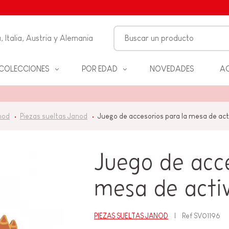
, Italia, Austria y Alemania
COLECCIONES
POR EDAD
NOVEDADES
AC
FANCIA
nod
Piezas sueltas Janod
Juego de accesorios para la mesa de act
ON
ALES
S Y
Juego de acce
D
mesa de acti
ANOS
PIEZAS SUELTAS JANOD
Ref
SV01196