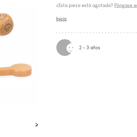
¿Esta pieza está agotada?
Póngase en
FANCIA
Inicio
ON
2 - 3 años
IO &