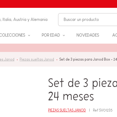
, Italia, Austria y Alemania
COLECCIONES
POR EDAD
NOVEDADES
AC
FANCIA
es Janod
Piezas sueltas Janod
Set de 3 piezas para Janod Box - 
ON
ALES
S Y
Set de 3 piez
D
24 meses
ANOS
PIEZAS SUELTAS JANOD
Ref
SV01235