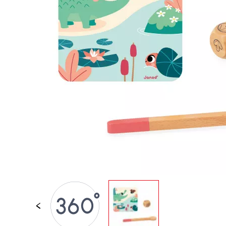
JUGUETES DE BAÑO
PIEZAS SUELTAS
BEBÉS & PRIMERA IN
JUEGOS DE IMITACI
UNIVERSOS
AIRE LIBRE
PIZARRAS, MOBILIAR
DECORACION
OFERTA