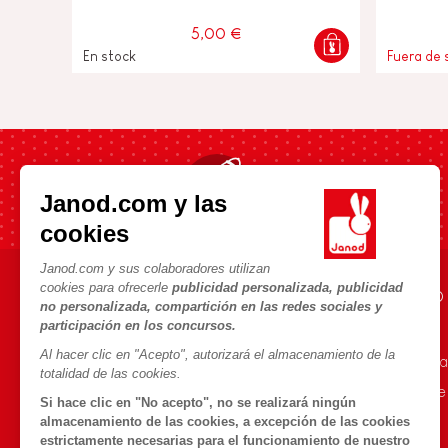
5,00 €
En stock
Fuera de 
Envío rápido en 24h
Janod.com y las
cookies
Janod.com y sus colaboradores utilizan
cookies para ofrecerle
publicidad personalizada, publicidad
AYUDA E INFORMACIÓN
UNIVERSO JANOD
no personalizada, compartición en las redes sociales y
participación en los concursos.
Condiciones Generales
La Historia
Al hacer clic en "Acepto", autorizará el almacenamiento de la
Preguntas más frecuentes
Nuestro savoir-fa
totalidad de las cookies.
Contacto
Compromisos de
Si hace clic en "No acepto", no se realizará ningún
Tiendas
¿Qué es FSC®?
almacenamiento de las cookies, a excepción de las cookies
estrictamente necesarias para el funcionamiento de nuestro