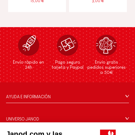
15,00 €
3,00 €
Envío rápido en
Pago seguro
Envío gratis
24h
tarjeta y Paypal
pedidos superiores
a 50€
AYUDA E INFORMACIÓN
Condiciones Generales
Preguntas más frecuentes
UNIVERSO JANOD
Contacto
La Historia
Janod.com y las
Tiendas