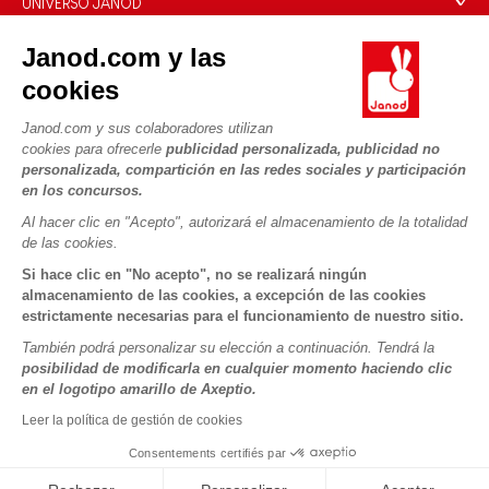
UNIVERSO JANOD
Contacto
La Historia
Janod.com y las
Tiendas
Nuestro savoir-faire
cookies
NUESTROS SERVICIOS
Retirada de productos
Compromisos de RSE
Pago seguro
Datos personales
Janod.com y sus colaboradores utilizan
¿Qué es FSC®?
cookies para ofrecerle
publicidad personalizada, publicidad no
Métodos de envío
Cookies
PROFESIONAL
personalizada, compartición en las redes sociales y participación
Vídeos
Condiciones de las ofertas
en los concursos.
Contacto prensa
Reglas del juego y manuales
Condiciones de uso #YesJanod
Al hacer clic en "Acepto", autorizará el almacenamiento de la totalidad
de las cookies.
SÍGUENOS
Piezas sueltas
Si hace clic en "No acepto", no se realizará ningún
Actividades infantiles para descargar
almacenamiento de las cookies, a excepción de las cookies
estrictamente necesarias para el funcionamiento de nuestro sitio.
También podrá personalizar su elección a continuación. Tendrá la
posibilidad de modificarla en cualquier momento haciendo clic
en el logotipo amarillo de Axeptio.
Leer la política de gestión de cookies
Consentements certifiés par
Copyright © 2026 Janod - Todos los derechos reservados -
CGV
-
Menciones Legales