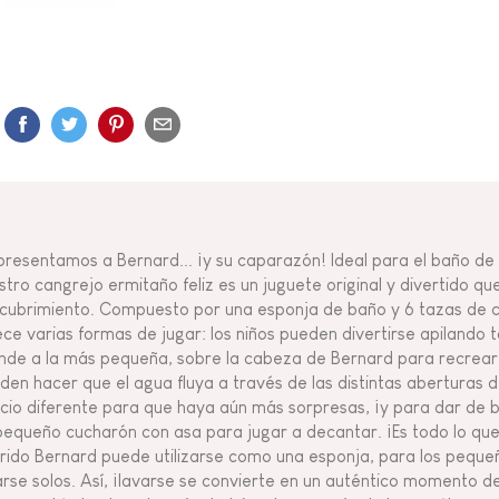
presentamos a Bernard... ¡y su caparazón! Ideal para el baño de l
stro cangrejo ermitaño feliz es un juguete original y divertido q
cubrimiento. Compuesto por una esponja de baño y 6 tazas de c
ece varias formas de jugar: los niños pueden divertirse apilando 
nde a la más pequeña, sobre la cabeza de Bernard para recrear
den hacer que el agua fluya a través de las distintas aberturas d
ficio diferente para que haya aún más sorpresas, ¡y para dar de 
pequeño cucharón con asa para jugar a decantar. ¡Es todo lo que 
rido Bernard puede utilizarse como una esponja, para los pequ
arse solos. Así, ¡lavarse se convierte en un auténtico momento 