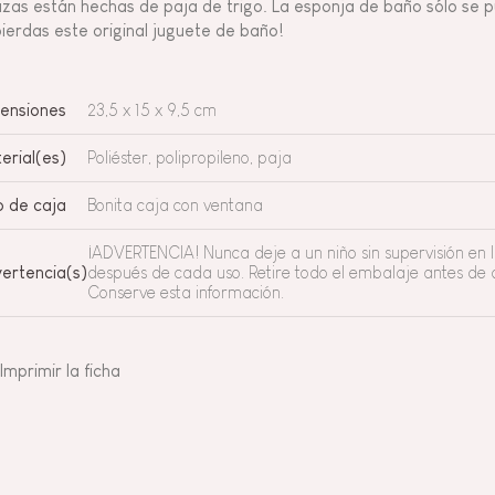
azas están hechas de paja de trigo. La esponja de baño sólo se pu
pierdas este original juguete de baño!
ensiones
23,5 x 15 x 9,5 cm
erial(es)
Poliéster, polipropileno, paja
o de caja
Bonita caja con ventana
¡ADVERTENCIA! Nunca deje a un niño sin supervisión en 
ertencia(s)
después de cada uso. Retire todo el embalaje antes de da
Conserve esta información.
Imprimir la ficha