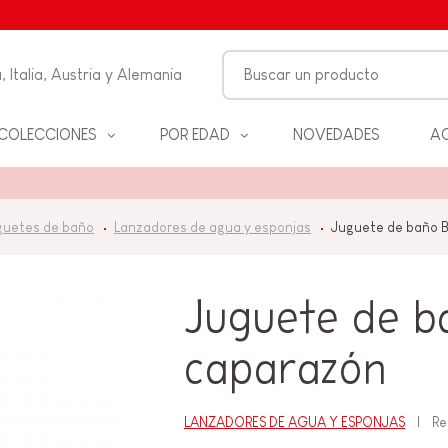
, Italia, Austria y Alemania
COLECCIONES
POR EDAD
NOVEDADES
AC
FANCIA
guetes de baño
Lanzadores de agua y esponjas
Juguete de baño B
ON
ALES
S Y
Juguete de b
D
caparazón
ANOS
LANZADORES DE AGUA Y ESPONJAS
Re