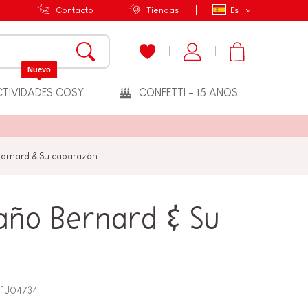
Contacto
Tiendas
Es
Nuevo
TIVIDADES COSY
CONFETTI - 15 ANOS
ernard & Su caparazón
año Bernard & Su
f
J04734