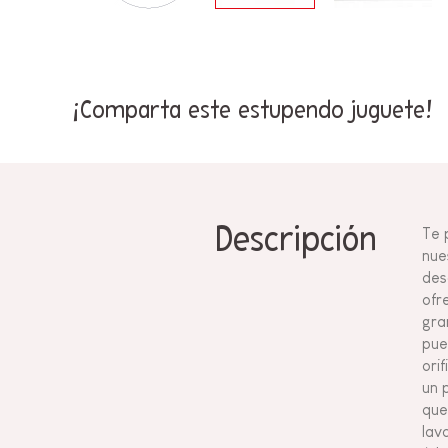
¡Comparta este estupendo juguete!
Descripción
Te 
nue
des
ofr
gra
pue
ori
un 
que
lav