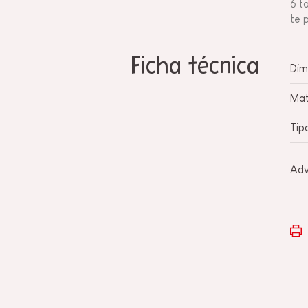
6 t
te 
Ficha técnica
Dim
Mat
Tip
Adv