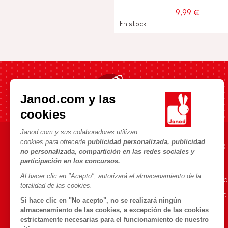
9,99 €
En stock
Envío rápido en 24h
Janod.com y las
cookies
Janod.com y sus colaboradores utilizan
cookies para ofrecerle
publicidad personalizada, publicidad
AYUDA E INFORMACIÓN
UNIVERSO JANOD
no personalizada, compartición en las redes sociales y
participación en los concursos.
Condiciones Generales
La Historia
Al hacer clic en "Acepto", autorizará el almacenamiento de la
Preguntas más frecuentes
Nuestro savoir-fa
totalidad de las cookies.
Contacto
Compromisos de
Si hace clic en "No acepto", no se realizará ningún
Tiendas
¿Qué es FSC®?
almacenamiento de las cookies, a excepción de las cookies
estrictamente necesarias para el funcionamiento de nuestro
Retirada de productos