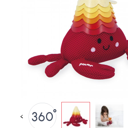
JUGUETES DE BAÑO
PIEZAS SUELTAS
BEBÉS & PRIMERA IN
JUEGOS DE IMITACI
UNIVERSOS
AIRE LIBRE
PIZARRAS, MOBILIAR
DECORACION
OFERTA