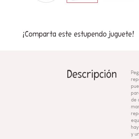
¡Comparta este estupendo juguete!
Descripción
Peg
rep
pue
par
de 
man
rep
equ
hay
y u