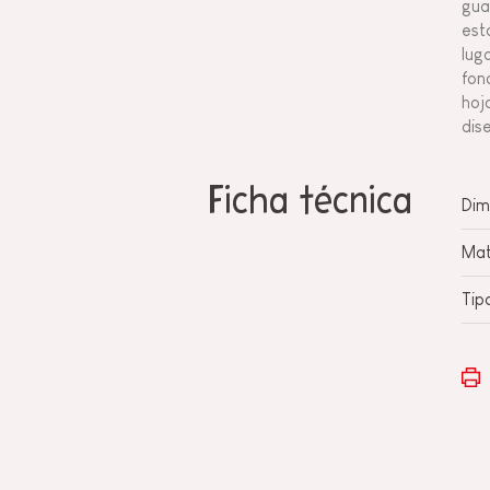
gua
est
lug
fon
hoj
dis
Ficha técnica
Dim
Mat
Tip