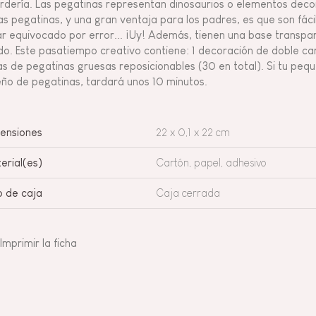
rdería. Las pegatinas representan dinosaurios o elementos decor
as pegatinas, y una gran ventaja para los padres, es que son fácil
ar equivocado por error... ¡Uy! Además, tienen una base transpa
do. Este pasatiempo creativo contiene: 1 decoración de doble c
as de pegatinas gruesas reposicionables (30 en total). Si tu peq
eño de pegatinas, tardará unos 10 minutos.
ensiones
22 x 0,1 x 22 cm
erial(es)
Cartón, papel, adhesivo
o de caja
Caja cerrada
Imprimir la ficha