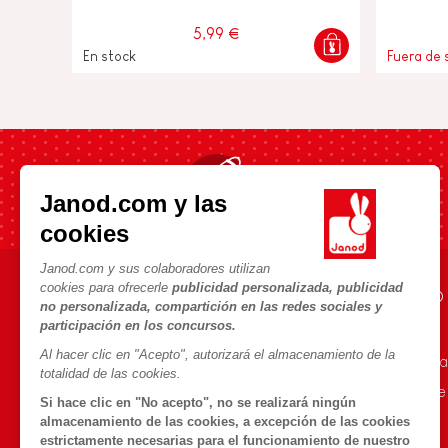
5,99 €
En stock
Fuera de 
Envío rápido en 24h
Janod.com y las
cookies
Janod.com y sus colaboradores utilizan
cookies para ofrecerle
publicidad personalizada, publicidad
AYUDA E INFORMACIÓN
UNIVERSO JANOD
no personalizada, compartición en las redes sociales y
participación en los concursos.
Condiciones Generales
La Historia
Al hacer clic en "Acepto", autorizará el almacenamiento de la
Preguntas más frecuentes
Nuestro savoir-fa
totalidad de las cookies.
Contacto
Compromisos de
Si hace clic en "No acepto", no se realizará ningún
Tiendas
¿Qué es FSC®?
almacenamiento de las cookies, a excepción de las cookies
estrictamente necesarias para el funcionamiento de nuestro