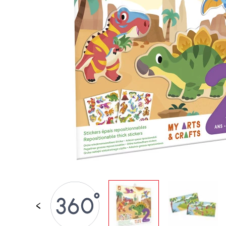
JUGUETES DE BAÑO
PIEZAS SUELTAS
BEBÉS & PRIMERA IN
JUEGOS DE IMITACI
UNIVERSOS
AIRE LIBRE
PIZARRAS, MOBILIAR
DECORACION
OFERTA