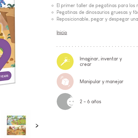
El primer taller de pegatinas para los
Pegatinas de dinosaurios gruesas y fá
FANCIA
Reposicionable, pegar y despegar una
ON
Inicio
Imaginar, inventar y
crear
IO &
Manipular y manejar
2 - 6 años