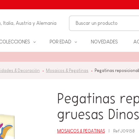
, Italia, Austria y Alemania
COLECCIONES
POR EDAD
NOVEDADES
AC
FANCIA
idades & Decoración
Mosaicos & Pegatinas
Pegatinas reposicionab
ON
ALES
S Y
Pegatinas rep
D
gruesas Dinos
ANOS
MOSAICOS & PEGATINAS
Ref
J09158