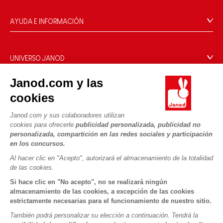
AYUDA E INFORMACIÓN
Condiciones Generales
Preguntas más frecuentes
UNIVERSO JANOD
Contacto
La Historia
Janod.com y las
Tiendas
Nuestro savoir-faire
cookies
NUESTROS SERVICIOS
Retirada de productos
Compromisos de RSE
Pago seguro
Datos personales
Janod.com y sus colaboradores utilizan
¿Qué es FSC®?
cookies para ofrecerle
publicidad personalizada, publicidad no
Métodos de envío
Cookies
PROFESIONAL
personalizada, compartición en las redes sociales y participación
Vídeos
Condiciones de las ofertas
en los concursos.
Contacto prensa
Reglas del juego y manuales
Condiciones de uso #YesJanod
Al hacer clic en "Acepto", autorizará el almacenamiento de la totalidad
de las cookies.
SÍGUENOS
Piezas sueltas
Si hace clic en "No acepto", no se realizará ningún
Actividades infantiles para descargar
almacenamiento de las cookies, a excepción de las cookies
estrictamente necesarias para el funcionamiento de nuestro sitio.
También podrá personalizar su elección a continuación. Tendrá la