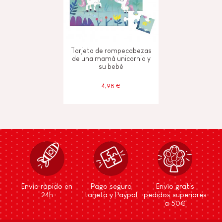
Tarjeta de rompecabezas
de una mamá unicornio y
su bebé
4,98 €
Envío rápido en
Pago seguro
Envío gratis
24h
tarjeta y Paypal
pedidos superiores
a 50€