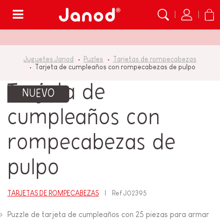
Menú
Juguetes Janod
Puzles
Tarjetas de rompecabezas
Tarjeta de cumpleaños con rompecabezas de pulpo
Tarjeta de
NUEVO
cumpleaños con
rompecabezas de
pulpo
TARJETAS DE ROMPECABEZAS
Ref
J02395
Puzzle de tarjeta de cumpleaños con 25 piezas para armar