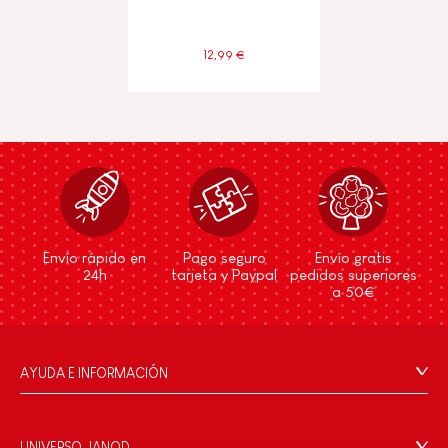
12,99 €
Envío rápido en
Pago seguro
Envío gratis
24h
tarjeta y Paypal
pedidos superiores
a 50€
AYUDA E INFORMACIÓN
Condiciones Generales
Preguntas más frecuentes
UNIVERSO JANOD