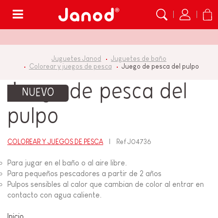
Menú
Juguetes Janod
Juguetes de baño
Colorear y juegos de pesca
Juego de pesca del pulpo
Juego de pesca del
NUEVO
pulpo
COLOREAR Y JUEGOS DE PESCA
Ref
J04736
Para jugar en el baño o al aire libre.
Para pequeños pescadores a partir de 2 años
Pulpos sensibles al calor que cambian de color al entrar en
contacto con agua caliente.
Inicio