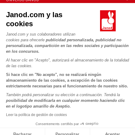
Contacto
La Historia
Janod.com y las
Tiendas
Nuestro savoir-faire
cookies
NUESTROS SERVICIOS
Retirada de productos
Compromisos de RSE
Pago seguro
Datos personales
Janod.com y sus colaboradores utilizan
¿Qué es FSC®?
cookies para ofrecerle
publicidad personalizada, publicidad no
Métodos de envío
Cookies
PROFESIONAL
personalizada, compartición en las redes sociales y participación
Vídeos
Condiciones de las ofertas
en los concursos.
Contacto prensa
Reglas del juego y manuales
Condiciones de uso #YesJanod
Al hacer clic en "Acepto", autorizará el almacenamiento de la totalidad
de las cookies.
SÍGUENOS
Piezas sueltas
Si hace clic en "No acepto", no se realizará ningún
Actividades infantiles para descargar
almacenamiento de las cookies, a excepción de las cookies
estrictamente necesarias para el funcionamiento de nuestro sitio.
También podrá personalizar su elección a continuación. Tendrá la
posibilidad de modificarla en cualquier momento haciendo clic
en el logotipo amarillo de Axeptio.
Leer la política de gestión de cookies
Consentements certifiés par
Copyright © 2026 Janod - Todos los derechos reservados -
CGV
-
Menciones Legales
Rechazar
Personalizar
Aceptar