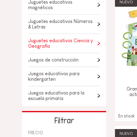
JUGUETES DE BAÑO
Juguetes educativos
NUEVO
PIEZAS SUELTAS
magnéticos
BEBÉS & PRIMERA IN
Juguetes educativos Números
& Letras
JUEGOS DE IMITACI
Juguetes educativos Ciencia y
UNIVERSOS
Geografía
Juegos de construcción
AIRE LIBRE
Juegos educativos para
PIZARRAS, MOBILIAR
kindergarten
DECORACION
Gran
Juegos educativos para la
act
OFERTA
escuela primaria
En stock
Filtrar
PRECIO
NUEVO