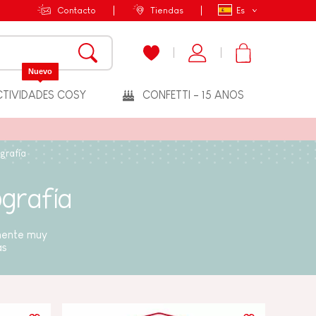
Contacto
Tiendas
Es
Nuevo
TIVIDADES COSY
CONFETTI - 15 ANOS
grafía
ografía
lmente muy
ás