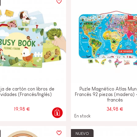
FANCIA
ON
IO &
ja de cartón con libros de
Puzle Magnético Atlas Mun
ividades (Francés/Inglés)
Francés 92 piezas (madera) 
francés
19,98 €
34,98 €
En stock
NUEVO