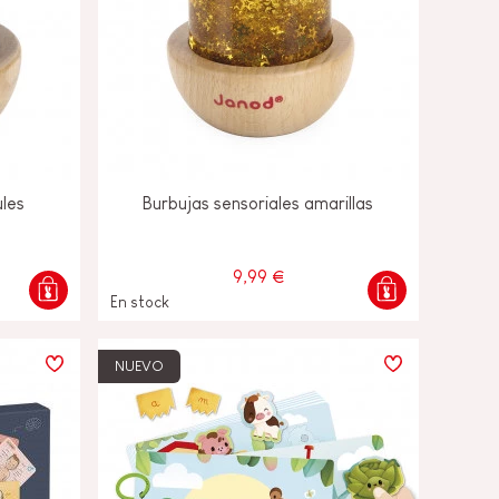
ules
Burbujas sensoriales amarillas
9,99 €
En stock
NUEVO