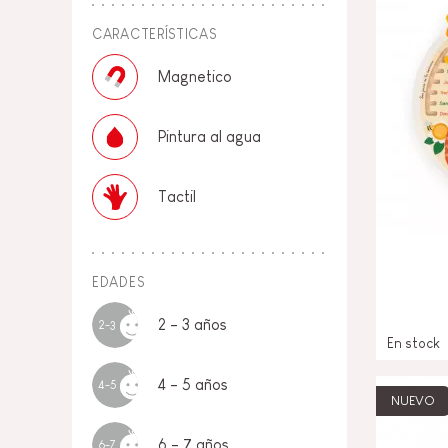
CARACTERÍSTICAS
Magnetico
Pintura al agua
Tactil
EDADES
2 - 3 años
2-3
En stock
4 - 5 años
4-5
NUEVO
6 - 7 años
6-7